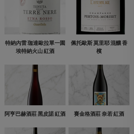
特納內雷 珈達歐拉單一園
佩托歐斯 莫里耶 混釀 香
埃特納火山 紅酒
檳
阿亨巴赫酒莊 黑皮諾 紅酒
賽金格酒莊 奈若 紅酒