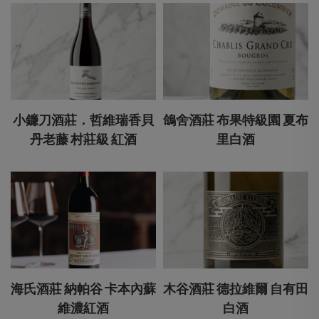
小鐮刀酒莊．哲維瑞香貝
鴿舍酒莊 布果特級園 夏布
丹老藤 村莊級 紅酒
里白酒
海氏酒莊 納帕谷 卡本內蘇
木谷酒莊 德拉維爾 自有田
維濃紅酒
白酒