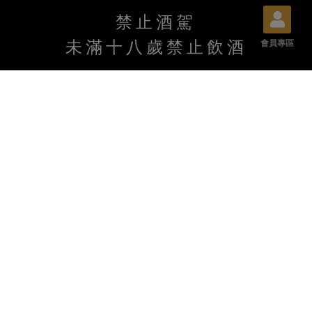
禁止酒駕
未滿十八歲禁止飲酒
會員專區
葡萄酒與三十年老手藝，碰出的火花。
葡樂是一間葡萄酒專賣店，新、舊世界的酒款一應俱全，並且也很
熱衷於雪莉酒、加烈酒。 我們另外與昔日精明一街名店「古今燒」
合作，精彩、精緻的三十年老手藝私廚，搭配西式葡萄酒，體驗極
致文化的對撞火花！