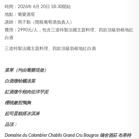
時間：2026年 6月 20日 18:30開始
地點：葡樂酒窖
講師：周子勤（開瓶葡萄酒負責人）
費用：2990元/人，包含三道特製法國主題料理、四款頂級勃根地紅
白酒
三道特製法國主題料理、四款頂級勃根地紅白酒
菜單（均由葡樂現做）
白酒燉蛤蠣淡菜
紅酒燉牛頰肉佐洋芋泥
櫻桃嫩煎鴨胸
起司蛋糕搭冰淇淋
品項：
Domaine du Colombier Chablis Grand Cru Bougros 鴿舍酒莊 布果特