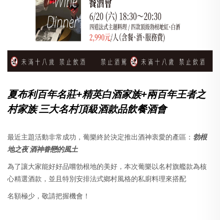
夏布利百年名莊+精英白酒家族+兩百年王者之
村家族 三大名村頂級酒款品飲餐酒會
最近主題活動非常成功，葡樂終於決定推出酒神衷愛的產區：
勃根
地之夜 酒神眷戀的風土
為了讓大家能好好品嚐勃根地的美好，本次葡樂以名村旗艦款為核
心精選酒款，並且特別安排法式鄉村風格的私廚料理來搭配
名額極少，敬請把握機會！