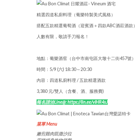
精選四道私廚料理（葡樂特製美式風格）
搭配五款精選葡萄酒（迎賓酒＋四款ABC酒莊酒款）
人數有限，敬請手刀報名！
地點：葡樂酒窖（台中市南屯區大墩十二街457號）
時間：5/9 (六) 18:30～20:30
內容：四道私廚料理 / 五款精選酒款
3,380 元/雙人（含餐、酒、服務費)
報名請洽Line@: https://lin.ee/vlHR4sJ
菜單 Menu
嫩煎雞肉凱撒沙拉