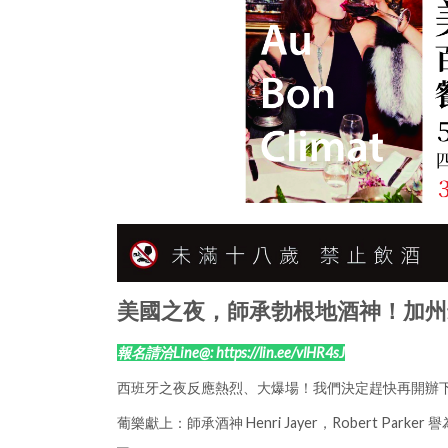
美國之夜，師承勃根地酒神！加州
報名請洽Line@: https://lin.ee/vlHR4sJ
西班牙之夜反應熱烈、大爆場！我們決定趕快再開辦
葡樂獻上：師承酒神 Henri Jayer，Robert Parke