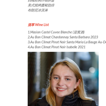
四種經典炸物拼盤
美式燒烤醬豬肋排
布朗尼冰淇淋
酒單 Wine List
1.Masion Castel Cuvee Blanche (迎賓酒)
2.Au Bon Climat Chardonnay Santa Barbara 2023
3.Au Bon Climat Pinot Noir Santa Maria La Bauge Au-
4.Au Bon Climat Pinot Noir Isabelle 2021