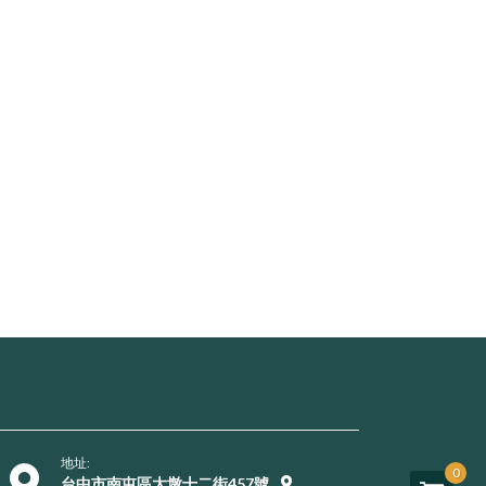
地址:
0
台中市南屯區大墩十二街457號