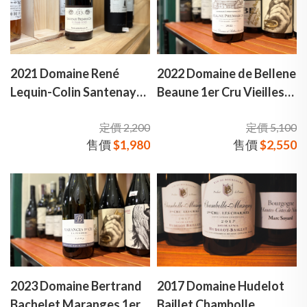
2021 Domaine René
2022 Domaine de Bellene
Lequin-Colin Santenay
Beaune 1er Cru Vieilles
1er Cru 雷內·科林酒莊 桑
Vignes 尼古拉·波特 伯恩
定價 2,200
定價 5,100
特奈 一級園 紅酒
一級園 老藤 弗朗索瓦絲·
售價
$1,980
售價
$2,550
波特致敬款 紅酒
2023 Domaine Bertrand
2017 Domaine Hudelot
Bachelet Maranges 1er
Baillet Chambolle