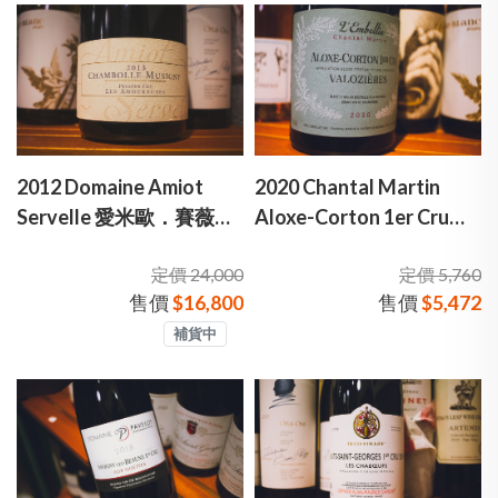
2012 Domaine Amiot
2020 Chantal Martin
Servelle 愛米歐．賽薇拉
Aloxe-Corton 1er Cru
香波蜜思妮「愛侶園」一
Valorieres 尚德馬汀 勃根
定價 24,000
定價 5,760
級園紅酒
地 阿羅克斯-科爾登 瓦洛
售價
$16,800
售價
$5,472
里埃 一級園 紅酒
補貨中