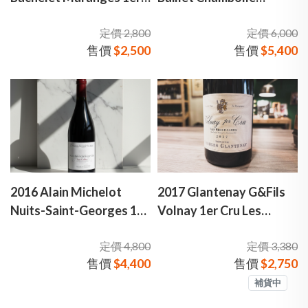
Cru 貝特朗·巴舍萊酒莊 馬
Musigny Les Cras 胡德耶
定價 2,800
定價 6,000
朗日一級園 弗希耶 白酒
巴耀酒莊 香波慕西尼 "卡
售價
$2,500
售價
$5,400
拉園"一級園 紅酒
2016 Alain Michelot
2017 Glantenay G&Fils
Nuits-Saint-Georges 1er
Volnay 1er Cru Les
Cru Les Cailles 2016 艾倫
Brouillards 葛隆特涅 渥爾
定價 4,800
定價 3,380
密歇拉 夜聖喬治村 "石
內 伯雅 一級園紅酒
售價
$4,400
售價
$2,750
園"一級園 勃根地 紅酒
補貨中