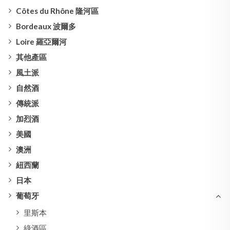
Côtes du Rhône 隆河區
Bordeaux 波爾多
Loire 羅亞爾河
其他產區
風土派
自然酒
傳統派
加烈酒
美國
澳洲
紐西蘭
日本
葡萄牙
里斯本
綠酒區