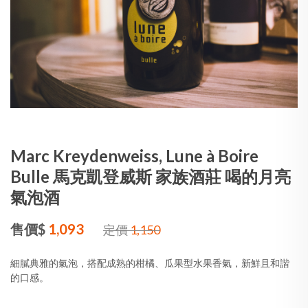
Marc Kreydenweiss, Lune à Boire
Bulle 馬克凱登威斯 家族酒莊 喝的月亮
氣泡酒
售價$
1,093
定價
1,150
細膩典雅的氣泡，搭配成熟的柑橘、瓜果型水果香氣，新鮮且和諧
的口感。