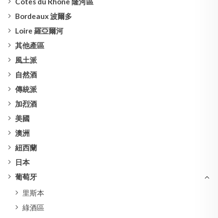
Côtes du Rhône 隆河區
Bordeaux 波爾多
Loire 羅亞爾河
其他產區
風土派
自然酒
傳統派
加烈酒
美國
澳洲
紐西蘭
日本
葡萄牙
里斯本
綠酒區