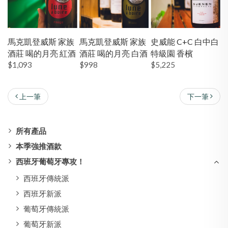
馬克凱登威斯 家族
馬克凱登威斯 家族
史威能 C+C 白中白
酒莊 喝的月亮 紅酒
酒莊 喝的月亮 白酒
特級園 香檳
$1,093
$998
$5,225
上一筆
下一筆
所有產品
本季強推酒款
西班牙葡萄牙專攻！
西班牙傳統派
西班牙新派
葡萄牙傳統派
葡萄牙新派