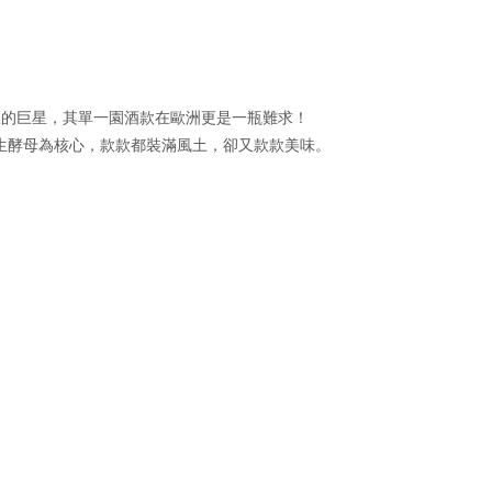
風土派的巨星，其單一園酒款在歐洲更是一瓶難求！
原生酵母為核心，款款都裝滿風土，卻又款款美味。