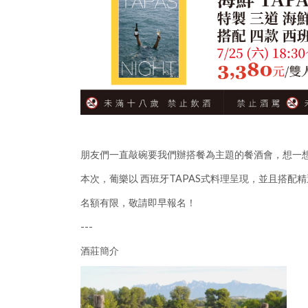
朋友們一直敲碗要我們辦搭餐為主題的餐酒會，想一
本次，葡樂以 西班牙TAPAS式料理呈現，並且搭
名額有限，敬請即早報名！
---
酒莊簡介