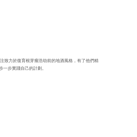
ba 白岩酒莊」，專注致力於復育根芽瘤浩劫前的地酒風格，有了他們精
正一步一步實踐自己的計劃。