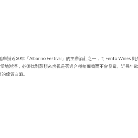
辦近30年「Albarino Festival」的主辦酒莊之一，而 Fento W
當地潮溼，必須找到蕨類來辨視是否適合種植葡萄而不會發霉。近幾年歐洲開始
瘦的優質白酒。