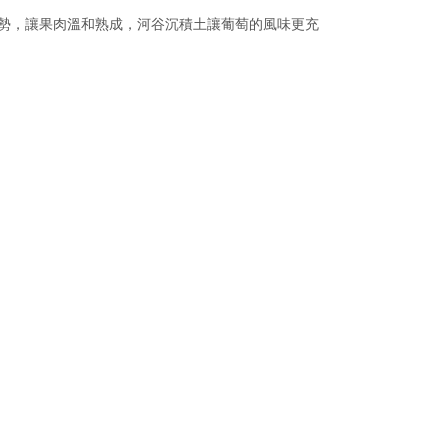
蔽蔭與風勢，讓果肉溫和熟成，河谷沉積土讓葡萄的風味更充