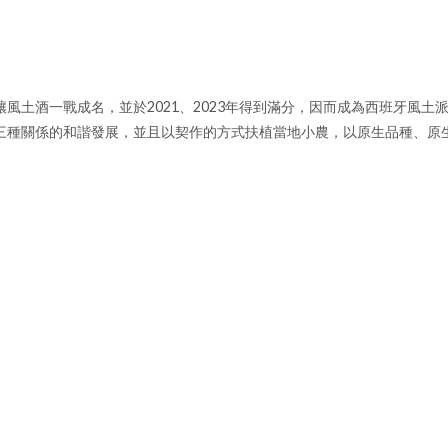
山島釀風土酒一戰成名，並於2021、2023年得到滿分，因而成為西班牙
地、人三種關係的和諧發展，並且以契作的方式扶植當地小農，以原生品種、