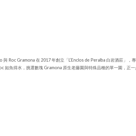
o 與 Roc Gramona 在 2017 年創立「L‘Enclos de Peral
與 Roc 如魚得水，挑選數塊 Gramona 原生老藤園與特殊品種的單一園，