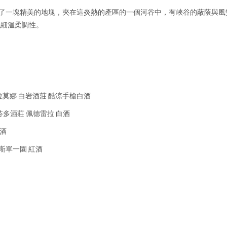
 Pepe 則精選了一塊精美的地塊，夾在這炎熱的產區的一個河谷中，有峽谷的
的纖細溫柔調性。
stoles 格拉莫娜 白岩酒莊 酷涼手槍白酒
育計劃 芬多酒莊 佩德雷拉 白酒
紅酒
巴爾格斯單一園 紅酒