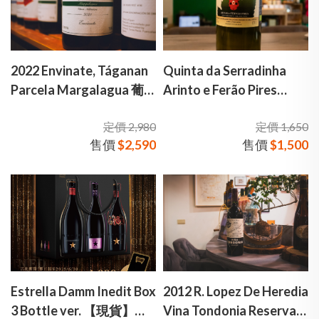
2022 Envinate, Táganan
Quinta da Serradinha
Parcela Margalagua 葡
Arinto e Ferão Pires
滌 塔卡南單一園水之源火
Branco 2022 小瓢蟲 阿琳
定價 2,980
定價 1,650
山紅酒
多與費爾南·皮雷斯 白酒
售價
$2,590
售價
$1,500
Estrella Damm Inedit Box
2012 R. Lopez De Heredia
3 Bottle ver. 【現貨】金
Vina Tondonia Reserva