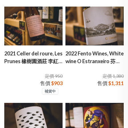
2021 Celler del roure, Les
2022 Fento Wines, White
Prunes 橡樹園酒莊 李紅
wine O Estranxeiro 芬多
粉紅酒
酒莊 異鄉人 白酒
定價 950
定價 1,380
售價
$903
售價
$1,311
補貨中