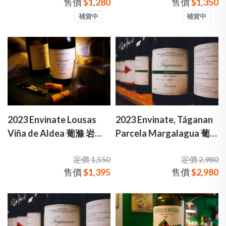
售價
$1,280
售價
$1,350
補貨中
補貨中
2023 Envinate Lousas
2023 Envinate, Táganan
Viña de Aldea 葡滌 岩壤
Parcela Margalagua 葡
村莊級 紅酒
滌 塔卡南單一園水之源火
定價 1,550
定價 2,980
山紅酒
售價
$1,395
售價
$2,980