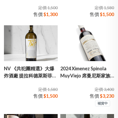
瓦德里經典紅酒
精選》大爆炸酒廠 腳踩系
定價 1,500
定價 1,580
列5號 保羅科他多雪莉酒
售價
$1,300
售價
$1,500
NV 《共犯團精選》大爆
2024 Ximenez Spinola
炸酒廠 提拉科德萊斯菲諾
MuyViejo 席曼尼斯家族
雪莉酒
老PX 雪莉酒
定價 1,580
定價 3,400
售價
$1,500
售價
$3,230
補貨中