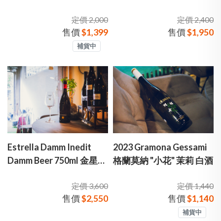
星啤酒系列三入精裝禮盒
Rioja DOCa 彤朵尼亞酒廠
定價 2,000
定價 2,400
「彤朵尼亞」里奧哈陳年
售價
$1,399
售價
$1,950
紅酒
補貨中
Estrella Damm Inedit
2023 Gramona Gessami
Damm Beer 750ml 金星啤
格蘭莫納 "小花" 茉莉 白酒
酒 大瓶裝
定價 3,600
定價 1,440
售價
$2,550
售價
$1,140
補貨中