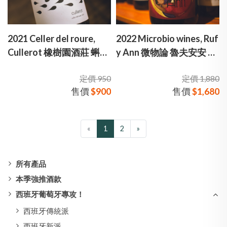
2021 Celler del roure,
2022 Microbio wines, Ruf
Cullerot 橡樹園酒莊 蝌蚪
y Ann 微物論 魯夫安安 紅
白酒
酒
定價 950
定價 1,880
售價
$900
售價
$1,680
«
1
2
»
所有產品
本季強推酒款
西班牙葡萄牙專攻！
西班牙傳統派
西班牙新派