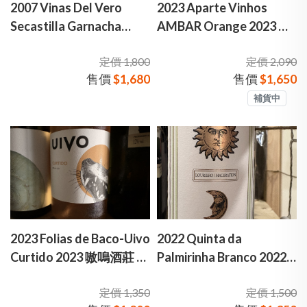
2007 Vinas Del Vero
2023 Aparte Vinhos
Secastilla Garnacha
AMBAR Orange 2023 阿
2007 維羅酒廠 旱地谷 老
派特酒莊 圈圈橘酒
定價 1,800
定價 2,090
藤格納西紅酒
售價
$1,680
售價
$1,650
補貨中
2023 Folias de Baco-Uivo
2022 Quinta da
Curtido 2023 嗷嗚酒莊 狼
Palmirinha Branco 2022
嚎橘酒
⽇月酒莊 ⽇月橘酒
定價 1,350
定價 1,500