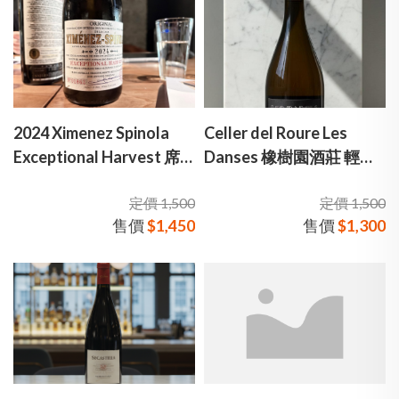
2024 Ximenez Spinola
Celler del Roure Les
Exceptional Harvest 席
Danses 橡樹園酒莊 輕舞
曼尼斯家族 嚴選採收 PX
粉紅氣泡酒
定價 1,500
定價 1,500
雪莉白酒
售價
$1,450
售價
$1,300