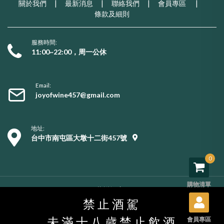
關於我們
|
最新消息
|
聯絡我們
|
會員專區
|
條款及細則
服務時間:
11:00~22:00，周一公休
Email:
joyofwine457@gmail.com
地址:
台中市南屯區大墩十二街457號
0
購物清單
Copyright © 2026 葡樂酒窖. All rights reserved.
購物須知
/
服務條款
/
隱私權政策
/
用戶資料刪除
禁止酒駕
未滿十八歲禁止飲酒
會員專區