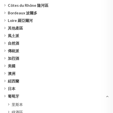
Côtes du Rhône 隆河區
Bordeaux 波爾多
Loire 羅亞爾河
其他產區
風土派
自然酒
傳統派
加烈酒
美國
澳洲
紐西蘭
日本
葡萄牙
里斯本
綠酒區