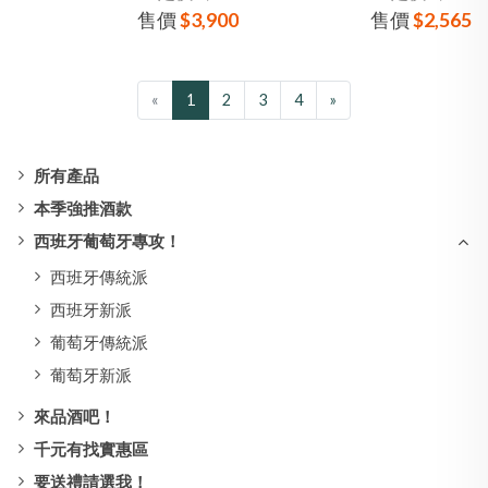
售價
$3,900
售價
$2,565
村莊級 弗勒里耶 紅酒
白酒
«
1
2
3
4
»
所有產品
本季強推酒款
西班牙葡萄牙專攻！
西班牙傳統派
西班牙新派
葡萄牙傳統派
葡萄牙新派
來品酒吧！
千元有找實惠區
要送禮請選我！