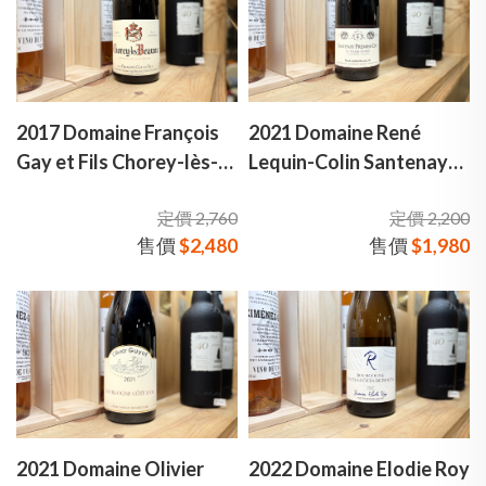
2017 Domaine François
2021 Domaine René
Gay et Fils Chorey-lès-
Lequin-Colin Santenay
Beaune 弗朗索瓦·蓋伊父
1er Cru 雷內·科林酒莊 桑
定價 2,760
定價 2,200
子酒莊 紹雷-伯恩 村莊級
特奈 一級園 紅酒
售價
$2,480
售價
$1,980
紅酒
2021 Domaine Olivier
2022 Domaine Elodie Roy