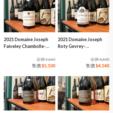
2021 Domaine Joseph
2021 Domaine Joseph
Faiveley Chambolle-
Roty Gevrey-
Musigny 法維萊酒莊 香
Chambertin 約瑟夫·羅蒂
定價 5,660
定價 4,600
波-蜜思妮 村莊級 紅酒
酒莊 哲維瑞-香貝丹 村莊
售價
$5,100
售價
$4,140
級 紅酒