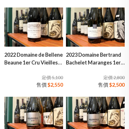
2022 Domaine de Bellene
2023 Domaine Bertrand
Beaune 1er Cru Vieilles
Bachelet Maranges 1er
Vignes 尼古拉·波特 伯恩
Cru 貝特朗·巴舍萊酒莊 馬
定價 5,100
定價 2,800
一級園 老藤 弗朗索瓦絲·
朗日一級園 弗希耶 白酒
售價
$2,550
售價
$2,500
波特致敬款 紅酒