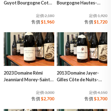
Guyot Bourgogne Cote
Bourgogne Hautes-
dOr 奧利維·居約酒莊 勃
Côtes de Beaune 艾洛迪·
定價 2,180
定價 1,920
根地 金丘 紅酒
羅伊酒莊 伯恩上夜丘 白酒
售價
$1,960
售價
$1,720
2023 Domaine Rémi
2013 Domaine Jayer-
Jeanniard Morey-Saint-
Gilles Côte de Nuits-
Denis Vieilles Vignes 雷
Villages 2013 賈伊-吉爾
定價 3,000
定價 4,150
米·珍尼亞酒莊 莫瑞-聖丹
酒莊 夜丘村莊級 紅酒
售價
$2,700
售價
$3,700
尼 村莊級 老藤 紅酒