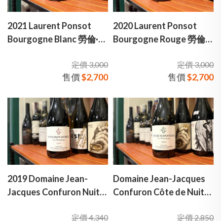
2021 Laurent Ponsot
2020 Laurent Ponsot
Bourgogne Blanc 勞倫·彭
Bourgogne Rouge 勞倫·
壽酒莊 勃根地 雪花蓮特釀
彭壽酒莊 勃根地 楊樹特釀
定價 3,000
定價 3,000
白酒
紅酒
售價
$2,700
售價
$2,700
2019 Domaine Jean-
Domaine Jean-Jacques
Jacques Confuron Nuits-
Confuron Côte de Nuits-
Saint-Georges 珍．雅
Villages 珍．雅克．康菲
定價 4,340
定價 2,850
克．康菲隆酒莊 聖夜喬治
隆酒莊 夜丘村莊級 蒙塔尼