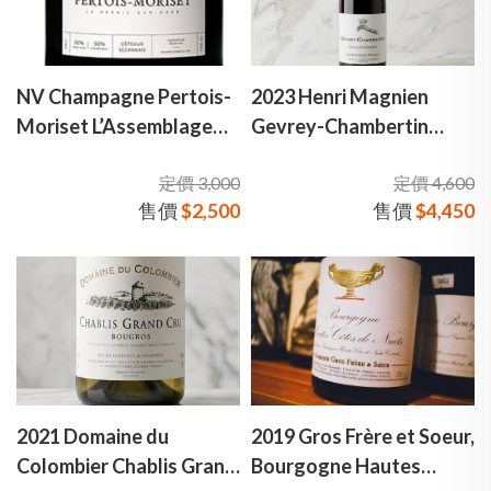
NV Champagne Pertois-
2023 Henri Magnien
Moriset L’Assemblage
Gevrey-Chambertin
Brut 佩托歐斯 莫里耶 混
Vieilles Vignes 小鐮刀酒
定價 3,000
定價 4,600
釀 香檳
莊．哲維瑞香貝丹老藤 村
售價
$2,500
售價
$4,450
莊級 紅酒
2021 Domaine du
2019 Gros Frère et Soeur,
Colombier Chablis Grand
Bourgogne Hautes