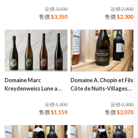
Cru Bougros 鴿舍酒莊 布
Côtes de Nuits Rouge 葛
定價 3,500
定價 2,900
果特級園 夏布里白酒
羅兄妹酒莊 金盃 勃根地
售價
$3,350
售價
$2,300
上夜丘 紅酒
Domaine Marc
Domaine A. Chopin et Fils
Kreydenweiss Lune a
Côte de Nuits-Villages
Boire 馬克克萊登維斯酒
蕭邦父子酒莊 夜丘村莊級
定價 1,300
定價 2,300
莊 喝的月亮 氣泡酒 白酒
邦庫爾山地塊 白酒
售價
$1,159
售價
$2,070
橘酒 紅酒