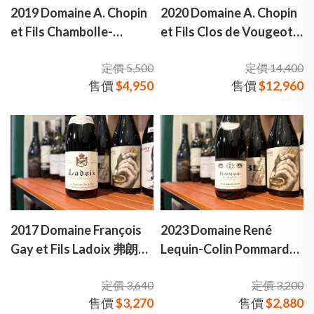
2019 Domaine A. Chopin
2020 Domaine A. Chopin
et Fils Chambolle-
et Fils Clos de Vougeot
Musigny 2019 蕭邦父子
Grand Cru 蕭邦父子酒莊
定價 5,500
定價 14,400
酒莊 香波-蜜思妮 村莊級
梧玖特級園 紅酒
售價
$4,950
售價
$12,960
紅酒
2017 Domaine François
2023 Domaine René
Gay et Fils Ladoix 弗朗索
Lequin-Colin Pommard
瓦·蓋伊父子酒莊 拉杜瓦
雷內·科林 波瑪 努瓦宗 紅
定價 3,640
定價 3,200
村莊級 紅酒
酒
售價
$3,270
售價
$2,880