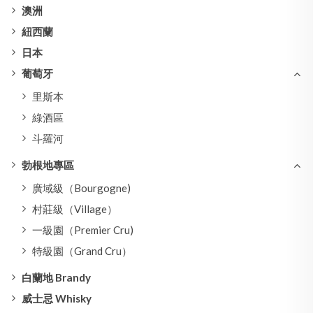
澳洲
紐西蘭
日本
葡萄牙
里斯本
綠酒區
斗羅河
勃根地專區
廣域級（Bourgogne)
村莊級（Village）
一級園（Premier Cru)
特級園（Grand Cru）
白蘭地 Brandy
威士忌 Whisky