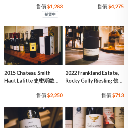
售價
$1,283
售價
$4,275
德斯 馬貢區 夏多內 白酒
莊級 紅酒
補貨中
2015 Chateau Smith
2022 Frankland Estate,
Haut Lafitte 史密斯歐拉
Rocky Gully Riesling 佛蘭
菲堡 二軍 紅酒
克莊園 岩石谷 麗絲玲 白
售價
$2,250
售價
$713
酒