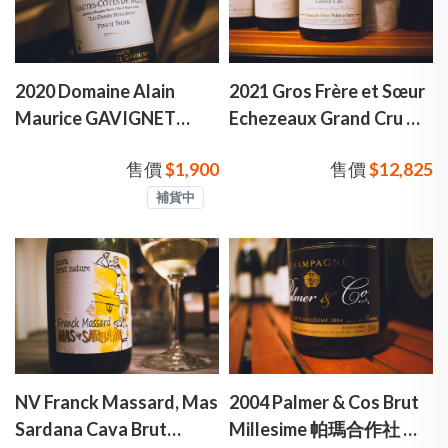
2020 Domaine Alain
2021 Gros Frère et Sœur
Maurice GAVIGNET
Echezeaux Grand Cru 葛
Haut Cote de Nuit 艾倫加
羅兄妹酒莊 金盃 勃根地
售價
$1,900
售價
$12,825
維涅 勃根地 上夜丘 紅酒
艾雪索 特級園 紅酒
補貨中
NV Franck Massard, Mas
2004 Palmer & Cos Brut
Sardana Cava Brut
Millesime 帕瑪合作社 年