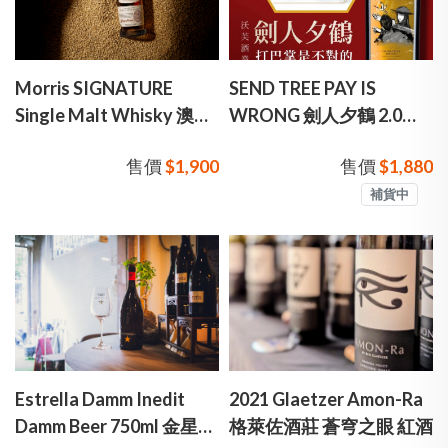
Morris SIGNATURE
SEND TREE PAY IS
Single Malt Whisky 澳洲
WRONG 劍人夕鶴 2.0
摩禮仕匠師嚴選單⼀麥芽
SEND TREE PAY IS
售價
$1,900
售價
$1,880
威⼠忌
WRONG
補貨中
Estrella Damm Inedit
2021 Glaetzer Amon-Ra
Damm Beer 750ml 金星啤
格萊佐酒莊 蒼穹之眼 紅酒