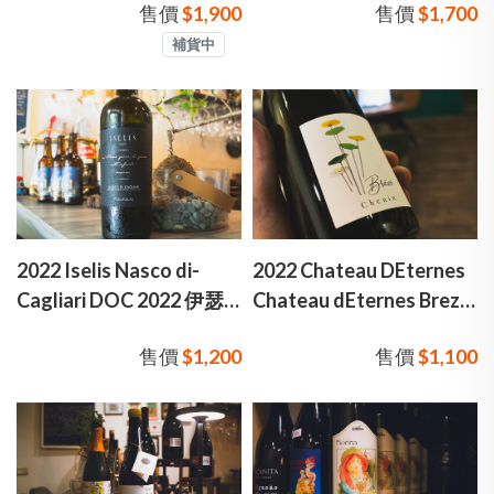
售價
$1,900
售價
$1,700
莊 梅克雷村莊級 紅酒
根地 地區級 紅酒
補貨中
2022 Iselis Nasco di-
2022 Chateau DEternes
Cagliari DOC 2022 伊瑟
Chateau dEternes Breze
莉絲"納斯可白葡萄酒
Chenin Blanc 伊恬酒莊 春
售價
$1,200
售價
$1,100
白梢楠白酒