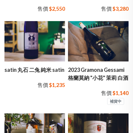
酒 大瓶裝
售價
$2,550
售價
$3,280
satin 丸石 二兔 純米 satin
2023 Gramona Gessami
格蘭莫納 "小花" 茉莉 白酒
售價
$1,235
售價
$1,140
補貨中