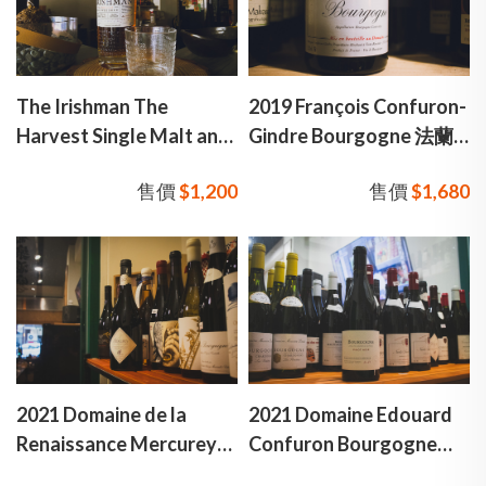
The Irishman The
2019 François Confuron-
Harvest Single Malt and
Gindre Bourgogne 法蘭
Pot Irish Whisky 愛爾蘭
索瓦 康菲隆 勃根地 地區
售價
$1,200
售價
$1,680
人 收穫 單一純麥威士忌
級 紅酒
2021 Domaine de la
2021 Domaine Edouard
Renaissance Mercurey
Confuron Bourgogne
Village rouge 文藝復興酒
Rouge 艾德華 康菲隆 勃