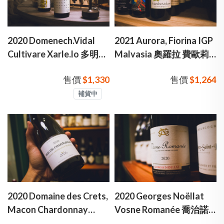
2020 Domenech.Vidal
2021 Aurora, Fiorina IGP
Cultivare Xarle.lo 多明尼
Malvasia 奧羅拉 費歐莉
克．維達 沙雷洛 白酒
娜 瑪瑪西亞橘酒
售價
$1,330
售價
$1,264
補貨中
2020 Domaine des Crets,
2020 Georges Noëllat
Macon Chardonnay
Vosne Romanée 喬治諾
“Echenault de Serre” 奎
伊拉 勃根地 馮羅曼尼 村