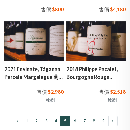
Nature 法蘭克馬沙 圈舞
份 香檳
售價
$800
售價
$4,180
氣泡酒
2021 Envinate, Táganan
2018 Philippe Pacalet,
Parcela Margalagua 葡
Bourgogne Rouge
滌 塔卡南單一園水之源火
Vieilles Vignes 菲力帕卡
售價
$2,980
售價
$2,518
山紅酒
雷 勃根地地區級 老藤 紅
酒
補貨中
補貨中
«
1
2
3
4
5
6
7
8
9
»