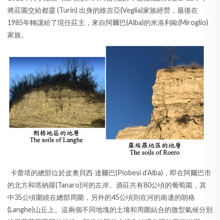
將莊園交給都靈 (Turin) 出身的維吉亞(Veglia)家族經營，最後在
1985年轉讓給了現任莊主，來自阿爾巴(Alba)的米洛利歐(Miroglio)
家族。
卡蕾塔的總部位於皮奧貝西‧達爾巴(Piobesi d’Alba)，即在阿爾巴市
的北方和塔納羅(Tanaro)河的左岸。酒莊共有80公頃的葡萄園，其
中35公頃圍繞在總部周圍，另外的45公頃則在河的南邊的朗格
(Langhe)山丘上。這兩個不同地塊的土壤和周圍結合的微型氣候分別