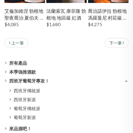
艾倫加維涅 勃根地
法蘭索瓦 康菲隆 勃
喬治諾伊拉 勃根地
聖夜喬治 夏伯夫 一
根地 地區級 紅酒
馮羅曼尼 村莊級 紅
級園 紅酒
$4,085
$1,680
酒
$4,275
上一筆
下一筆
所有產品
本季強推酒款
西班牙葡萄牙專攻！
西班牙傳統派
西班牙新派
葡萄牙傳統派
葡萄牙新派
來品酒吧！