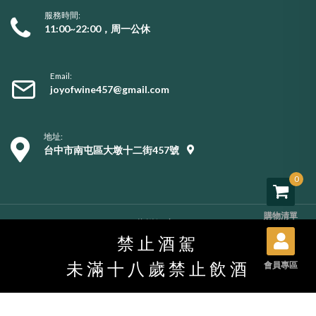
服務時間:
11:00~22:00，周一公休
Email:
joyofwine457@gmail.com
地址:
台中市南屯區大墩十二街457號
0
購物清單
Copyright © 2026 葡樂酒窖. All rights reserved.
購物須知
/
服務條款
/
隱私權政策
/
用戶資料刪除
禁止酒駕
未滿十八歲禁止飲酒
會員專區