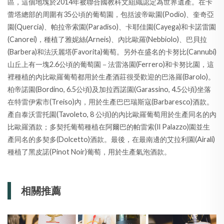
區，這個地塊於2014年被聯合國教科文組織認定為世界遺產。在卡
蕾塔總部的周圍有35公頃的葡萄園，包括波帝歐園(Podio)、奎奇亞
園(Quercia)、帕拉帝索園(Paradiso)、卡耶佳園(Cayega)和卡諾雷園
(Canorei)，種植了雅妮絲(Arneis)、內比歐羅(Nebbiolo)、巴貝拉
(Barbera)和法沃麗塔(Favorita)葡萄。另外在盛名的卡努比(Cannubi)
山丘上有一塊2.6公頃的葡萄園－法雷洛園(Ferrero)和卡努比園，這
裡種植的內比歐羅葡萄都用於生產酒莊很受歡迎的巴洛羅(Barolo)。
柏帝諾園(Bordino, 6.5公頃)及加拉西諾園(Garassino, 4.5公頃)坐落
在特雷伊索市(Treiso)內，用於生產巴巴瑞斯寇(Barbaresco)酒款。
產自泰沃雷托園(Tavoleto, 8 公頃)的內比歐羅葡萄用於生產同名的內
比歐羅酒款；多契托葡萄種植在阿爾巴的帕雷索(Il Palazzo)園並生
產同名的多契多(Dolcetto)酒款。最後，在最南邊的艾拉利園(Airali)
種植了黑皮諾(Pinot Noir)葡萄，用於生產氣泡酒款。
相關推薦