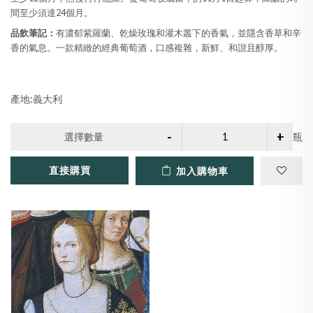
間至少須達24個月。
品飲筆記：
有濃郁紫羅蘭、乾燥玫瑰和灌木叢下的香氣，並隱含香草和辛
香的氣息。一款精緻的經典葡萄酒，口感複雜，新鮮、和諧且醇厚。
產地:義大利
選擇數量
瓶
直接購買
加入購物車