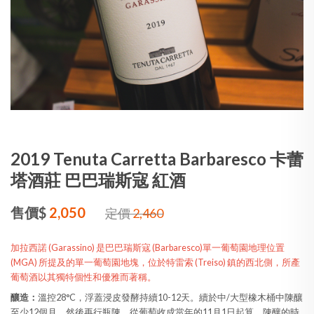
2019 Tenuta Carretta Barbaresco 卡蕾
塔酒莊 巴巴瑞斯寇 紅酒
售價$
2,050
定價
2,460
加拉西諾 (Garassino) 是巴巴瑞斯寇 (Barbaresco)單一葡萄園地理位置
(MGA) 所提及的單一葡萄園地塊，位於特雷索 (Treiso) 鎮的西北側，所產
葡萄酒以其獨特個性和優雅而著稱。
釀造：
溫控28°C，浮蓋浸皮發酵持續10-12天。續於中/大型橡木桶中陳釀
至少12個月，然後再行瓶陳。從葡萄收成當年的11月1日起算，陳釀的時