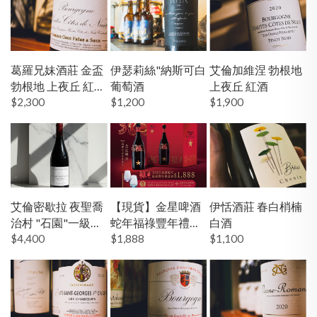
葛羅兄妹酒莊 金盃
伊瑟莉絲"納斯可白
艾倫加維涅 勃根地
勃根地 上夜丘 紅酒
葡萄酒
上夜丘 紅酒
19'
$2,300
$1,200
$1,900
艾倫密歇拉 夜聖喬
【現貨】金星啤酒
伊恬酒莊 春白梢楠
治村 "石園"一級園
蛇年福祿豐年禮盒
白酒
勃根地 紅酒
$4,400
組（含蔡司水彩水
$1,888
$1,100
晶杯二只）