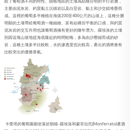
給了葡萄酒不同的特性。朗格地區的土壤為結構分明的平行岩層，
主要由泥灰岩、鈣質黏土沉積岩以及白堊岩、黏土和沙交錯堆疊而
成。這裡的葡萄多半種植在海拔200至400公尺的山坡上，這種分層
明顯的土壤帶給葡萄酒一種細緻、富有結構但平衡的口感，與鈣質
泥灰岩的交互作用也讓葡萄酒擁有更好的陳年潛力。羅埃洛的土壤
則因這塊山坡地從海底隆起的時間較晚，多為由沙壓縮而成的砂
岩，這種土壤多半比較軟，水的滲透度也比較高，產出的酒將會有
比較突出的優雅香氣。
卡蕾塔的葡萄園都坐落於朗格-羅埃洛和蒙菲拉托(Monferrato)產酒