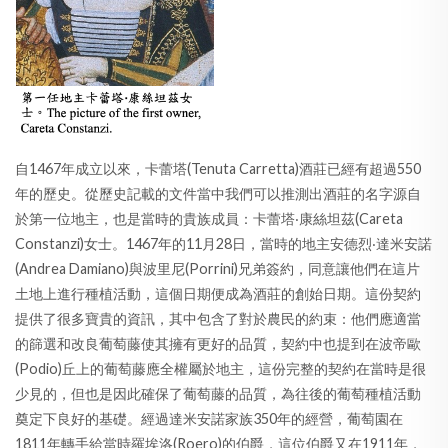
自1467年成立以來，卡蕾塔(Tenuta Carretta)酒莊已經有超過550
年的歷史。從歷史記載的文件當中我們可以推測出酒莊的名字源自
於第一位地主，也是當時的貴族成員：卡蕾塔‧康絲坦茲(Careta
Constanzi)女士。1467年的11月28日，當時的地主安德烈‧達米安諾
(Andrea Damiano)與波里尼(Porrini)兄弟簽約，同意讓他們在這片
土地上進行種植活動，這個日期便成為酒莊的創始日期。這份契約
提供了很多寶貴的資訊，其中包含了對於農民的約束：他們應適當
的篩選和改良葡萄藤使其擁有更好的品質，契約中也提到在波帝歐
(Podio)丘上的葡萄藤應全權屬於地主，這份完整的契約在當時是很
少見的，但也是因此確保了葡萄藤的品質，為往後的葡萄種植活動
奠定下良好的基礎。經過達米安諾家族350年的經營，葡萄園在
1811年轉手給當時羅埃洛(Roero)的伯爵，這位伯爵又在1911年，