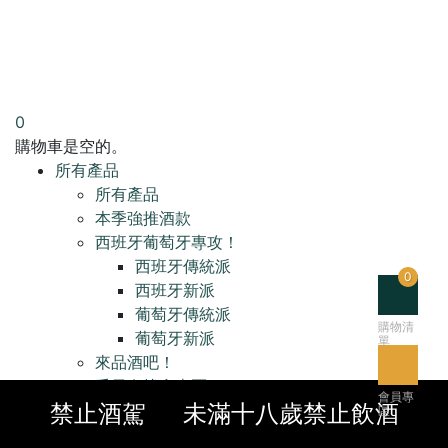
0
購物車是空的。
所有產品
所有產品
本季強推酒款
西班牙葡萄牙專攻！
西班牙傳統派
0
西班牙新派
葡萄牙傳統派
購物清
葡萄牙新派
單
來品酒吧！
千元有找實惠區
會員專
禁止酒駕
未滿十八歲禁止飲酒
要送禮請選我！
區
自然酒專區