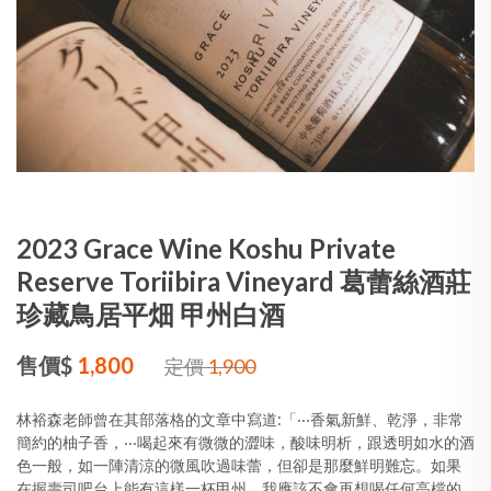
2023 Grace Wine Koshu Private
Reserve Toriibira Vineyard 葛蕾絲酒莊
珍藏鳥居平畑 甲州白酒
售價$
1,800
定價
1,900
林裕森老師曾在其部落格的文章中寫道:「‧‧‧香氣新鮮、乾淨，非常
簡約的柚子香，‧‧‧喝起來有微微的澀味，酸味明析，跟透明如水的酒
色一般，如一陣清涼的微風吹過味蕾，但卻是那麼鮮明難忘。如果
在握壽司吧台上能有這樣一杯甲州，我應該不會再想喝任何高檔的