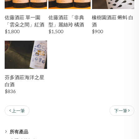
佐藤酒莊 單一園
佐藤酒莊 「非典
橡樹園酒莊 蝌蚪 白
「雲朵之間」紅酒
型」麗絲玲 橘酒
酒
$1,800
$1,500
$900
芬多酒莊海洋之星
白酒
$836
上一筆
下一筆
所有產品