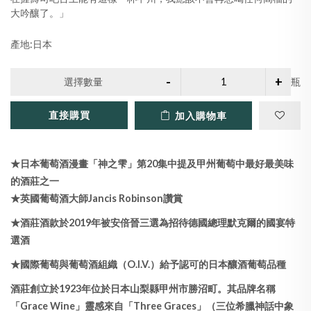
大吟釀了。」
產地:日本
選擇數量
瓶
直接購買
加入購物車
★日本葡萄酒漫畫「神之雫」第20集中提及甲州葡萄中最好最美味
的酒莊之一
★英國葡萄酒大師Jancis Robinson讚賞
★酒莊酒款於2019年被安倍晉三選為招待德國總理默克爾的國宴特
選酒
★國際葡萄與葡萄酒組織（O.I.V.）給予認可的日本釀酒葡萄品種
酒莊創立於1923年位於日本山梨縣甲州市勝沼町。其品牌名稱
「Grace Wine」靈感來自「Three Graces」（三位希臘神話中象