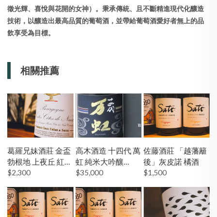
徵光輝、喜悅與花開的女神）。秉承傳統、且不斷精進現代化釀造
技術，以釀造出最高品質的葡萄酒，並帶給葡萄酒愛好者無上的品
飲享受為目標。
相關推薦
葛羅兄妹酒莊 金盃
高木酒造 十四代 萬
佐藤酒莊 「越藩籬
勃根地 上夜丘 紅酒
虹 純米大吟釀
後」灰皮諾 橘酒
19'
$2,300
1500ml
$35,000
$1,500