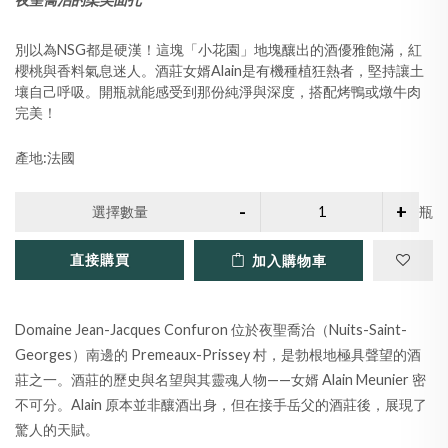
別以為NSG都是硬漢！這塊「小花園」地塊釀出的酒優雅飽滿，紅
櫻桃與香料氣息迷人。酒莊女婿Alain是有機種植狂熱者，堅持讓土
壤自己呼吸。開瓶就能感受到那份純淨與深度，搭配烤鴨或燉牛肉
完美！
產地:法國
選擇數量
瓶
直接購買
加入購物車
Domaine Jean-Jacques Confuron 位於夜聖喬治（Nuits-Saint-
Georges）南邊的 Premeaux-Prissey 村，是勃根地極具聲望的酒
莊之一。酒莊的歷史與名望與其靈魂人物——女婿 Alain Meunier 密
不可分。Alain 原本並非釀酒出身，但在接手岳父的酒莊後，展現了
驚人的天賦。