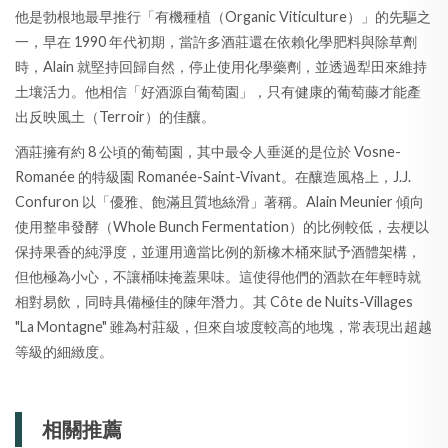
他是勃根地最早推行「有機種植（Organic Viticulture）」的先驅之
一，早在 1990 年代初期，當許多酒莊還在依賴化學肥料與除草劑
時，Alain 就堅持回歸自然，停止使用化學藥劑，並透過犁田來維持
土壤活力。他相信「好酒源自葡萄園」，只有健康的葡萄藤才能產
出反映風土（Terroir）的佳釀。
酒莊擁有約 8 公頃的葡萄園，其中最令人垂涎的是位於 Vosne-
Romanée 的特級園 Romanée-Saint-Vivant。在釀造風格上，J.J.
Confuron 以「優雅、飽滿且質地絲滑」著稱。Alain Meunier 傾向
使用整串發酵（Whole Bunch Fermentation）的比例較低，去梗以
保持果香的純淨度，並運用適當比例的新橡木桶來賦予酒體架構，
但他極為小心，不讓桶味掩蓋果味。這使得他們的酒款在年輕時就
相對易飲，同時具備極佳的陳年潛力。其 Côte de Nuits-Villages
"La Montagne" 雖為村莊級，但來自坡度較高的地塊，常表現出超越
等級的細緻度。
相關推薦