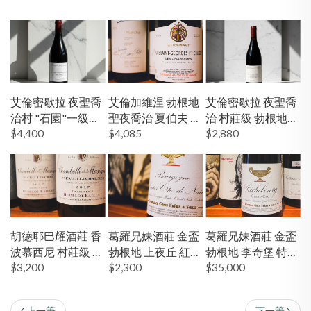
艾倫密歇拉 夜聖喬
艾倫加維涅 勃根地
艾倫密歇拉 夜聖喬
治村 "石園"一級園
聖夜喬治 夏伯夫 一
治 村莊級 勃根地
勃根地 紅酒
$4,400
級園 紅酒
$4,085
紅酒
$2,880
胡德耶巴耀酒莊 香
葛羅兄妹酒莊 金盃
葛羅兄妹酒莊 金盃
波慕西尼 村莊級 紅
勃根地 上夜丘 紅酒
勃根地 李奇堡 特級
酒
$3,200
19'
$2,300
園 紅酒
$35,000
上一筆
下一筆