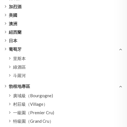
加烈酒
美國
澳洲
紐西蘭
日本
葡萄牙
里斯本
綠酒區
斗羅河
勃根地專區
廣域級（Bourgogne)
村莊級（Village）
一級園（Premier Cru)
特級園（Grand Cru）