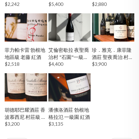
村莊級 紅酒
$2,242
$5,400
園"一級園 紅酒
紅酒
$2,880
菲力帕卡雷 勃根地
艾倫密歇拉 夜聖喬
珍．雅克．康菲隆
地區級 老藤 紅酒
治村 "石園"一級園
酒莊 聖夜喬治 村莊
$2,518
勃根地 紅酒
$4,400
級 弗勒里耶 紅酒
$3,900
胡德耶巴耀酒莊 香
潘佛洛酒莊 勃根地
波慕西尼 村莊級 紅
格拉氾 一級園 紅酒
酒
$3,200
$3,135