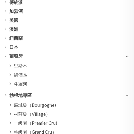
傳統派
加烈酒
美國
澳洲
紐西蘭
日本
葡萄牙
里斯本
綠酒區
斗羅河
勃根地專區
廣域級（Bourgogne)
村莊級（Village）
一級園（Premier Cru)
特級園（Grand Cru）