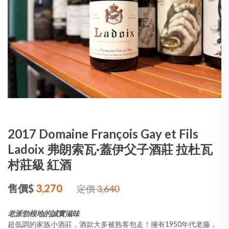
2017 Domaine François Gay et Fils
Ladoix 弗朗索瓦·蓋伊父子酒莊 拉杜瓦
村莊級 紅酒
售價$
3,270
定價
3,640
老派勃根地的誠實滋味
超低調的家族小酒莊，酒款大多被熟客包走！擁有1950年代老藤，