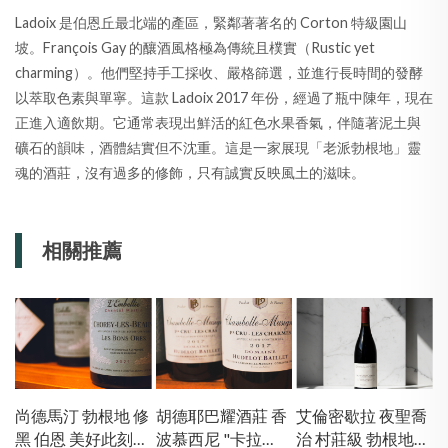
Ladoix 是伯恩丘最北端的產區，緊鄰著著名的 Corton 特級園山
坡。François Gay 的釀酒風格極為傳統且樸實（Rustic yet
charming）。他們堅持手工採收、嚴格篩選，並進行長時間的發酵
以萃取色素與單寧。這款 Ladoix 2017 年份，經過了瓶中陳年，現在
正進入適飲期。它通常表現出鮮活的紅色水果香氣，伴隨著泥土與
礦石的韻味，酒體結實但不沈重。這是一家展現「老派勃根地」靈
魂的酒莊，沒有過多的修飾，只有誠實反映風土的滋味。
相關推薦
尚德馬汀 勃根地 修
胡德耶巴耀酒莊 香
艾倫密歇拉 夜聖喬
黑 伯恩 美好此刻園
波慕西尼 "卡拉
治 村莊級 勃根地