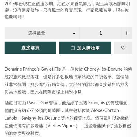
2017年份現在正值適飲期。紅色水果香氣鮮活，泥土與礦石韻味明
顯，沒有過度修飾，只有風土的真實呈現。行家私藏名單，現在你
也能喝到！
選擇數量
直接購買
加入購物車
Domaine François Gay et Fils 是一個位於 Chorey-lès-Beaune 的傳
統家族式微型酒莊，也是許多勃根地行家私藏的口袋名單。這個酒
莊非常低調，鮮少進行行銷宣傳，大部分的酒款都直接銷售給熟客
與當地餐廳，因此在國際市場上相對少見。
酒莊目前由 Pascal Gay 管理，他延續了父親 François 的傳統理念。
他們擁有約 6-7 公頃的葡萄園，其中包括位於 Aloxe-Corton、
Ladoix、Savigny-lès-Beaune 等地的優質地塊。酒莊最引以為傲的
是他們擁有許多老藤（Vieilles Vignes），這些老藤賦予了酒款自然
的濃縮度與複雜度。