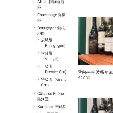
Alsace 阿爾薩斯
區
Champange 香檳
區
Bourgogne 勃根
地區
廣域級
（Bourgogne)
村莊級
（Village）
一級園
（Premier Cru)
雷內·科林 波瑪 努瓦
$2,880
特級園（Grand
Cru）
Côtes du Rhône
隆河區
Bordeaux 波爾多