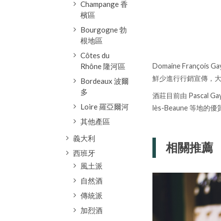
Champange 香
檳區
Bourgogne 勃
根地區
Côtes du
Rhône 隆河區
Domaine Franç
鮮少進行行銷宣傳，
Bordeaux 波爾
多
酒莊目前由 Pascal G
Loire 羅亞爾河
lès-Beaune 等
其他產區
義大利
相關推薦
西班牙
風土派
自然酒
傳統派
加烈酒