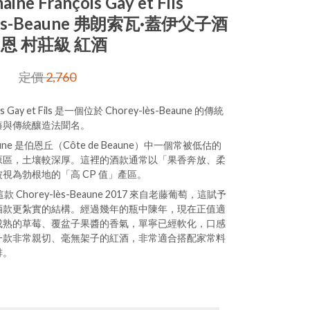
ine François Gay et Fils
-lès-Beaune 弗朗索瓦·蓋伊父子酒
伯恩 村莊級 紅酒
定價
2,760
is Gay et Fils 是一個位於 Chorey-lès-Beaune 的傳統
藤與傳統釀造法聞名。
Beaune 是伯恩丘（Côte de Beaune）中一個常被低估的
原區，土壤較深厚。這裡的酒款通常以「果香奔放、柔
視為勃根地的「高 CP 值」產區。
 的這款 Chorey-lès-Beaune 2017 來自老藤葡萄，這賦予
酒款更紮實的結構。經過幾年的瓶中陳年，現在正值適
成熟的草莓、覆盆子果醬的香氣，單寧已經軟化，口感
一款非常親切、毫無架子的紅酒，非常適合搭配家常料
排。