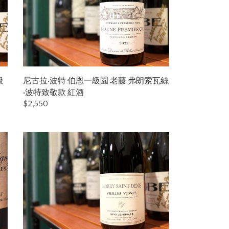
級
尼古拉·波特 伯恩一級園 老藤 弗朗索瓦絲
·波特致敬款 紅酒
$2,550