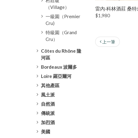
村莊級
（Village）
雷內·科林酒莊 桑特
$1,980
一級園（Premier
Cru)
特級園（Grand
Cru）
上一筆
Côtes du Rhône 隆
河區
Bordeaux 波爾多
Loire 羅亞爾河
其他產區
風土派
自然酒
傳統派
加烈酒
美國