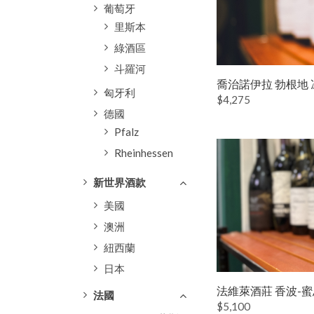
葡萄牙
里斯本
綠酒區
斗羅河
喬治諾伊拉 勃根地 
匈牙利
$4,275
德國
Pfalz
Rheinhessen
新世界酒款
美國
澳洲
紐西蘭
日本
法維萊酒莊 香波-蜜
法國
$5,100