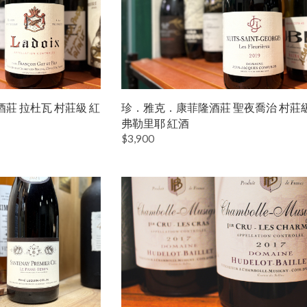
莊 拉杜瓦 村莊級 紅
珍．雅克．康菲隆酒莊 聖夜喬治 村莊
弗勒里耶 紅酒
$3,900