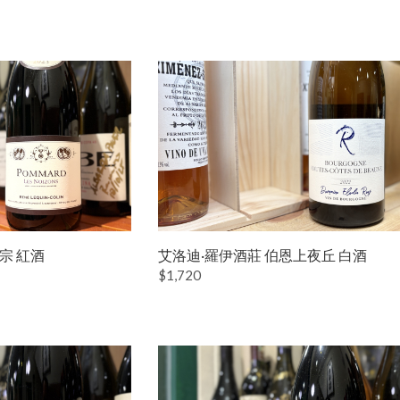
宗 紅酒
艾洛迪·羅伊酒莊 伯恩上夜丘 白酒
$1,720