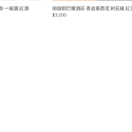
奈 一級園 紅酒
胡德耶巴耀酒莊 香波慕西尼 村莊級 紅
$3,200