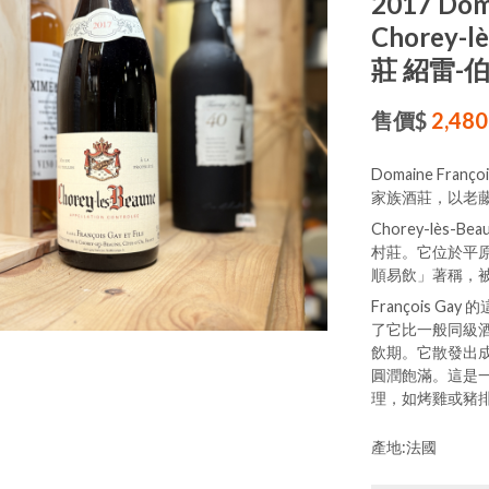
2017 Doma
Chorey
莊 紹雷-
售價$
2,480
Domaine Franço
家族酒莊，以老
Chorey-lès-
村莊。它位於平
順易飲」著稱，被
François Gay
了它比一般同級
飲期。它散發出
圓潤飽滿。這是
理，如烤雞或豬
產地:法國