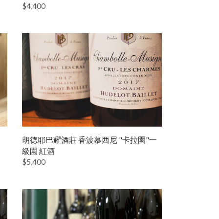
$4,400
胡德耶巴耀酒莊 香波慕西尼 "卡拉園"一
級園 紅酒
$5,400