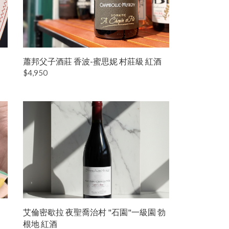
蕭邦父子酒莊 香波-蜜思妮 村莊級 紅酒
$4,950
艾倫密歇拉 夜聖喬治村 "石園"一級園 勃
根地 紅酒