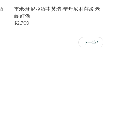
酒
雷米·珍尼亞酒莊 莫瑞-聖丹尼 村莊級 老
藤 紅酒
$2,700
下一筆