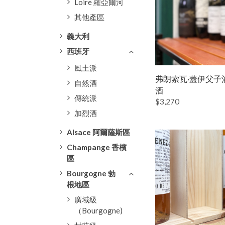
Loire 羅亞爾河
其他產區
義大利
西班牙
風土派
弗朗索瓦·蓋伊父子酒
自然酒
酒
傳統派
$3,270
加烈酒
Alsace 阿爾薩斯區
Champange 香檳
區
Bourgogne 勃
根地區
廣域級
（Bourgogne)