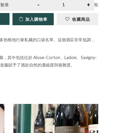
擇數量
瓶
加入購物車
收藏商品
式微型酒莊，也是許多勃根地行家私藏的口袋名單。這個酒莊非常低調，
。
中包括位於 Aloxe-Corton、Ladoix、Savigny-
s），這些老藤賦予了酒款自然的濃縮度與複雜度。