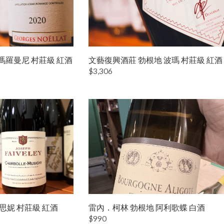
馮羅曼尼 村莊級 紅酒
文藝復興酒莊 勃根地 波瑪 村莊級 紅酒
$3,306
思妮 村莊級 紅酒
雷內．柯林 勃根地 阿利歌蝶 白酒
$990