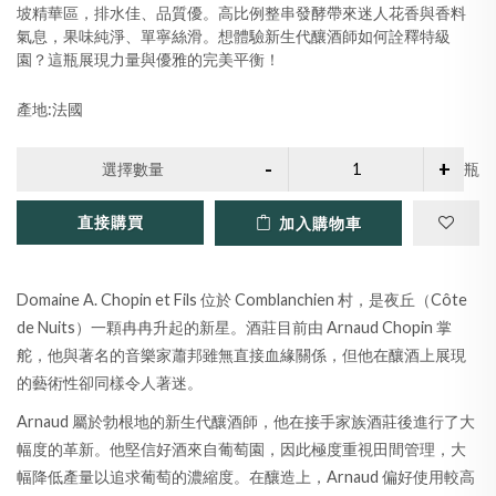
坡精華區，排水佳、品質優。高比例整串發酵帶來迷人花香與香料
氣息，果味純淨、單寧絲滑。想體驗新生代釀酒師如何詮釋特級
園？這瓶展現力量與優雅的完美平衡！
產地:法國
選擇數量
瓶
直接購買
加入購物車
Domaine A. Chopin et Fils 位於 Comblanchien 村，是夜丘（Côte
de Nuits）一顆冉冉升起的新星。酒莊目前由 Arnaud Chopin 掌
舵，他與著名的音樂家蕭邦雖無直接血緣關係，但他在釀酒上展現
的藝術性卻同樣令人著迷。
Arnaud 屬於勃根地的新生代釀酒師，他在接手家族酒莊後進行了大
幅度的革新。他堅信好酒來自葡萄園，因此極度重視田間管理，大
幅降低產量以追求葡萄的濃縮度。在釀造上，Arnaud 偏好使用較高