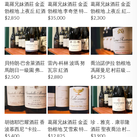
葛羅兄妹酒莊 金盃
葛羅兄妹酒莊 金盃
葛羅兄妹酒莊 金盃
勃根地 上夜丘 紅酒
勃根地 李奇堡 特級
勃根地 上夜丘 紅酒
$2,850
園 紅酒
$35,000
19'
$2,300
貝特朗·巴舍萊酒莊
雷內·科林 波瑪 努
喬治諾伊拉 勃根地
馬朗日一級園 弗希
瓦宗 紅酒
馮羅曼尼 村莊級 紅
耶 白酒
$2,500
$2,880
酒
$4,275
胡德耶巴耀酒莊 香
葛羅兄妹酒莊 金盃
珍．雅克．康菲隆
波慕西尼 "卡拉
勃根地 艾雪索 特級
酒莊 聖夜喬治 村莊
$5,400
園"一級園 紅酒
園 紅酒
$12,825
級 弗勒里耶 紅酒
$3,900