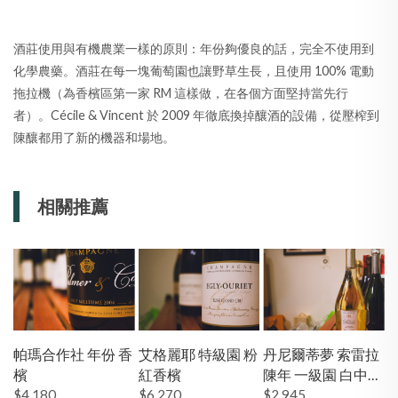
酒莊使用與有機農業一樣的原則：年份夠優良的話，完全不使用到
化學農藥。酒莊在每一塊葡萄園也讓野草生長，且使用 100% 電動
拖拉機（為香檳區第一家 RM 這樣做，在各個方面堅持當先行
者）。Cécile & Vincent 於 2009 年徹底換掉釀酒的設備，從壓榨到
陳釀都用了新的機器和場地。
相關推薦
帕瑪合作社 年份 香
艾格麗耶 特級園 粉
丹尼爾蒂夢 索雷拉
檳
紅香檳
陳年 一級園 白中白
$4,180
$6,270
香檳
$2,945