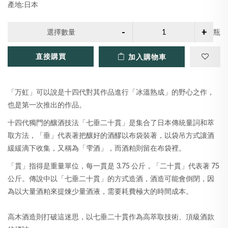
產地:日本
選擇數量
瓶
直接購買
加入購物車
「万虹」可以說是十四代對其作品進行「冰溫熟成」的野心之作，
也是第一次推出的作品。
十四代獨門的釀酒技法「七垂二十貫」是集合了日本傳統量詞和萃
取方法，「垂」代表著把釀好的酒醪以布袋裝著，以袋吊方式讓酒
緩緩滴下收集，又稱為「雫酒」，而酒粕則留在布袋裡。
「貫」指得是重量單位，每一貫是 3.75 公斤，「二十貫」代表著 75
公斤。傳說中以「七垂二十貫」的方式造酒，酒造可能會倒閉，因
為以大量酒粕來提煉少量酒液，需要耗費極大的時間成本。
高木酒造則打破這迷思，以七垂二十貫作為高萃取技術、頂級酒款