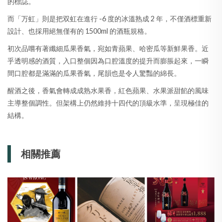
的標誌。
而「万虹」則是把双虹在進行 -6 度的冰溫熟成 2 年，不僅酒標重新
設計、也採用絕無僅有的 1500ml 的酒瓶規格。
初次品嚐有著纖細瓜果香氣，宛如青蘋果、哈密瓜等新鮮果香。近
乎透明感的酒質，入口整個因為口腔溫度的提升而膨脹起來，一瞬
間口腔都是滿滿的瓜果香氣，尾韻也是令人驚豔的綿長。
醒酒之後，香氣會轉成成熟水果香，紅色蘋果、水果派甜餡的風味
主導整個調性。但架構上仍然維持十四代的頂級水準，呈現極佳的
結構。
相關推薦