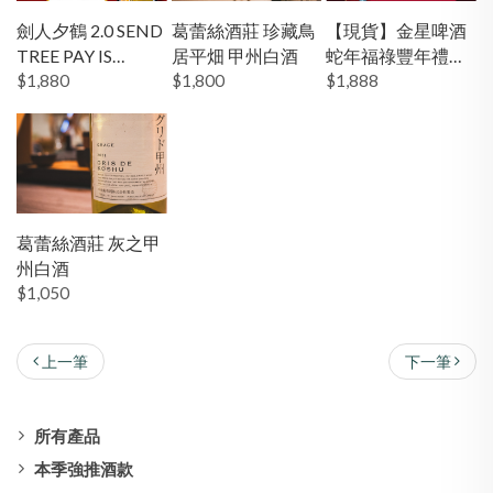
劍人夕鶴 2.0 SEND
葛蕾絲酒莊 珍藏鳥
【現貨】金星啤酒
TREE PAY IS
居平畑 甲州白酒
蛇年福祿豐年禮盒
WRONG
$1,880
$1,800
組（含蔡司水彩水
$1,888
晶杯二只）
葛蕾絲酒莊 灰之甲
州白酒
$1,050
上一筆
下一筆
所有產品
本季強推酒款