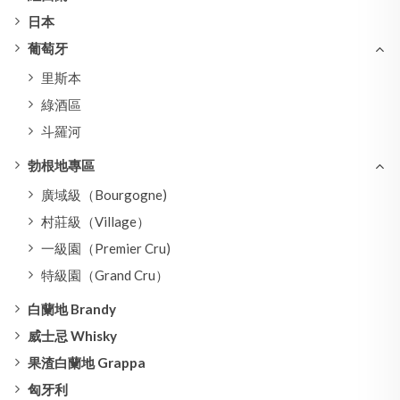
日本
葡萄牙
里斯本
綠酒區
斗羅河
勃根地專區
廣域級（Bourgogne)
村莊級（Village）
一級園（Premier Cru)
特級園（Grand Cru）
白蘭地 Brandy
威士忌 Whisky
果渣白蘭地 Grappa
匈牙利