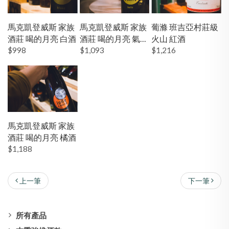
馬克凱登威斯 家族
馬克凱登威斯 家族
葡滌 班吉亞村莊級
酒莊 喝的月亮 白酒
酒莊 喝的月亮 氣泡
火山 紅酒
$998
酒
$1,093
$1,216
馬克凱登威斯 家族
酒莊 喝的月亮 橘酒
$1,188
上一筆
下一筆
所有產品