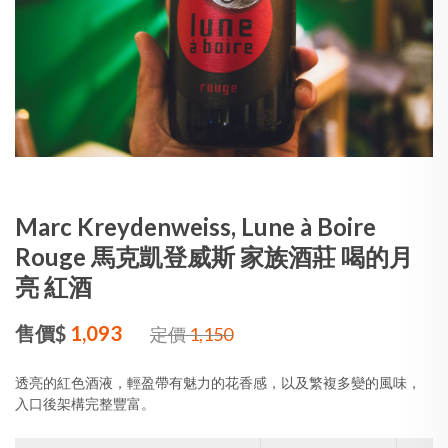
Marc Kreydenweiss, Lune à Boire
Rouge 馬克凱登威斯 家族酒莊 喝的月
亮 紅酒
售價$
1,093
定價
1,150
透亮的紅色酒液，輕盈帶有魅力的花香感，以及繁複多變的風味，
入口後架構完整豐富。