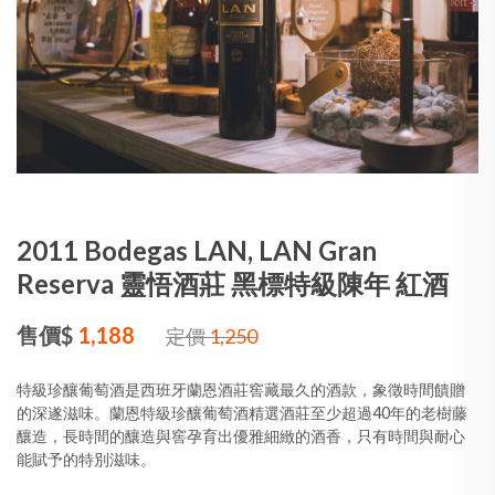
2011 Bodegas LAN, LAN Gran
Reserva 靈悟酒莊 黑標特級陳年 紅酒
售價$
1,188
定價
1,250
特級珍釀葡萄酒是西班牙蘭恩酒莊窖藏最久的酒款，象徵時間饋贈
的深遂滋味。蘭恩特級珍釀葡萄酒精選酒莊至少超過40年的老樹藤
釀造，長時間的釀造與窖孕育出優雅細緻的酒香，只有時間與耐心
能賦予的特別滋味。