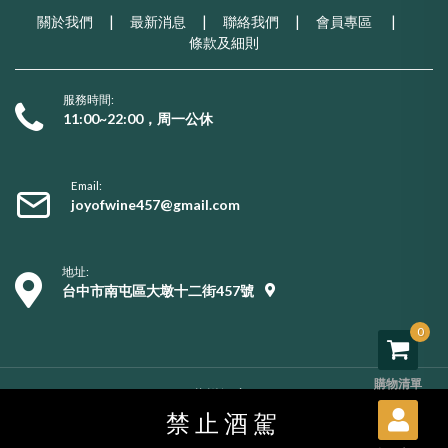
關於我們
|
最新消息
|
聯絡我們
|
會員專區
|
條款及細則
服務時間:
11:00~22:00，周一公休
Email:
joyofwine457@gmail.com
地址:
台中市南屯區大墩十二街457號
0
購物清單
Copyright © 2026 葡樂酒窖. All rights reserved.
購物須知
/
服務條款
/
隱私權政策
/
用戶資料刪除
禁止酒駕