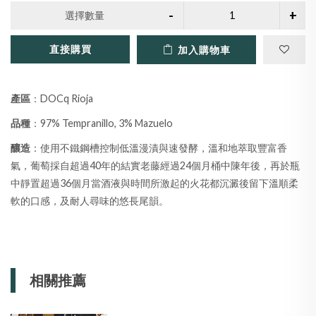
選擇數量
直接購買
加入購物車
產區
：DOCq Rioja
品種
：97% Tempranillo, 3% Mazuelo
釀造
：使用不鐵鋼槽控制低溫漫漬與速發酵，溫和地萃取豐富香
氣，葡萄採自超過40年的結實老藤經過24個月桶中陳年後，再於瓶
中靜置超過36個月當酒液與時間所激起的火花都沉澱後留下溫順柔
軟的口感，及耐人尋味的悠長尾韻。
相關推薦