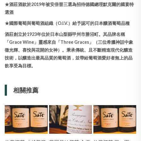
★酒莊酒款於2019年被安倍晉三選為招待德國總理默克爾的國宴特
選酒
★國際葡萄與葡萄酒組織（O.I.V.）給予認可的日本釀酒葡萄品種
酒莊創立於1923年位於日本山梨縣甲州市勝沼町。其品牌名稱
「Grace Wine」靈感來自「Three Graces」（三位希臘神話中象
徵光輝、喜悅與花開的女神）。秉承傳統、且不斷精進現代化釀造
技術，以釀造出最高品質的葡萄酒，並帶給葡萄酒愛好者無上的品
飲享受為目標。
相關推薦