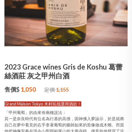
2023 Grace wines Gris de Koshu 葛蕾
絲酒莊 灰之甲州白酒
售價$
1,050
定價
1,155
Grand Maison Tokyo 木村拓哉選用酒款！
「甲州葡萄」的由來有兩種說法：
其一是奈良時代有位名為行基的高僧，因神佛入夢諭示，於是就將
自己在夢中看見的右手拿著葡萄的藥師如來的形像做成木雕。而當
他把神像安奉在現今山梨縣柏尾山的大善寺時，便意外地發現了這