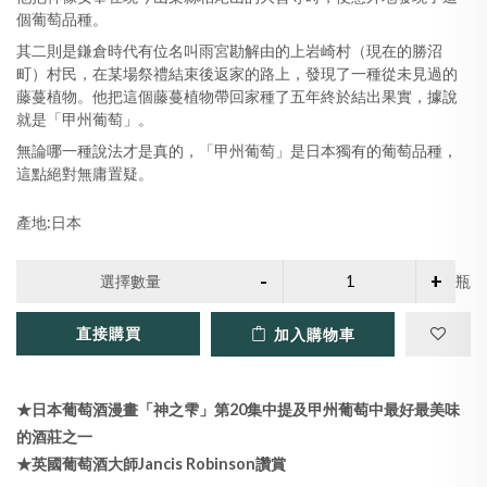
個葡萄品種。
其二則是鎌倉時代有位名叫雨宮勘解由的上岩崎村（現在的勝沼
町）村民，在某場祭禮結束後返家的路上，發現了一種從未見過的
藤蔓植物。他把這個藤蔓植物帶回家種了五年終於結出果實，據說
就是「甲州葡萄」。
無論哪一種說法才是真的，「甲州葡萄」是日本獨有的葡萄品種，
這點絕對無庸置疑。
產地:日本
選擇數量
瓶
直接購買
加入購物車
★日本葡萄酒漫畫「神之雫」第20集中提及甲州葡萄中最好最美味
的酒莊之一
★英國葡萄酒大師Jancis Robinson讚賞