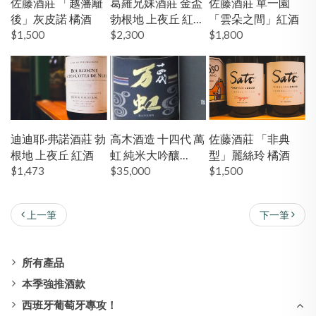
佐藤酒莊 「越藩籬
葛羅兄妹酒莊 金盃
佐藤酒莊 單一園
後」灰皮諾 橘酒
勃根地 上夜丘 紅酒
「雲朵之間」紅酒
$1,500
19'
$2,300
$1,800
迪迪耶·弗諾酒莊 勃
高木酒造 十四代 萬
佐藤酒莊 「非典
根地 上夜丘 紅酒
虹 純米大吟釀
型」麗絲玲 橘酒
$1,473
1500ml
$35,000
$1,500
上一筆
下一筆
所有產品
本季強推酒款
西班牙葡萄牙專攻！