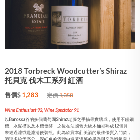
2018 Torbreck Woodcutter’s Shiraz
托貝克 伐木工系列 紅酒
售價$
1,283
定價
1,350
Wine Enthusiast 92, Wine Spectator 91
以Barossa谷的多個葡萄園Shiraz老藤之手摘果實釀成，使用不鏽鋼
槽、水泥槽以及木槽發酵，之後在法國舊大橡木桶裡熟成12個月，
未經過濾或是濾清便裝瓶。此為欣賞本莊美酒的最佳優質入門款，
酒評多給予高分。深紅色的酒體中透著濃郁的果香與辛香料氣息！