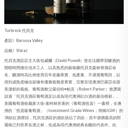
Torbreck 托貝克
產區》Barossa Valley
品種》Shiraz
托貝克酒莊莊主大衛包威爾（David Powell）曾在法國學習釀酒的
閒暇時間擔任伐木工人，以其熟悉的蘇格蘭托貝克森林替酒莊命
名。釀酒時高比例使用百年老藤果實、低產量、不灌溉葡萄田，以
得到成熟度極佳卻擁有優雅複雜度果實，完整呈現澳洲巴羅莎谷甜
美濃郁的風格。葡萄酒教父羅伯特•帕克（Robert Parker）曾讚賞
說過「托貝克酒莊葡萄酒足以成為現代澳洲紅白酒的最佳模範」。
美國葡萄酒收藏家大衛‧索柯林所著的《葡萄酒投資》一書裡，全澳
洲的「投資級葡萄酒」（Investment Grade Wines；簡稱IGW）的
38款紅酒裡頭，托貝克酒莊的酒款就佔了四款：其中酒價最高的郎
麗格已列世界名酒之林，也成為現代澳洲經典名釀的代表作。此