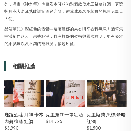
外，漫畫《神之雫》也畫及本莊的初階酒款伐木工希哈紅酒，更讓
托貝克大名耳熟能詳於酒迷之間，使其成為名符其實的托貝克親善
大使。
品酒筆記》深紅色的酒體中透著濃郁的果香與辛香料氣息！酒質集
中濃郁而迷人，果香純淨，且有極好的架構與層次鮮明，更有優雅
的細膩度以及不錯的複雜度，物超所值。
相關推薦
鹿躍酒莊 月神 卡本
克里奈堡一軍紅酒
克里斯蘭 黑標 希哈
內蘇維翁 紅酒
$14,725
紅酒
$3,990
$1,500