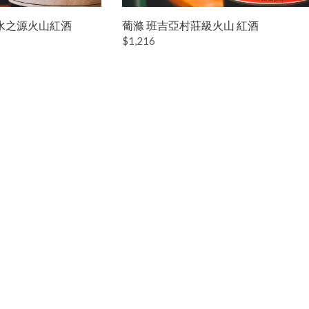
水之源火山紅酒
葡滌 班吉亞村莊級火山 紅酒
$1,216