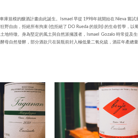
車庫規模的釀酒計畫由此誕生。Ismael 早從 1998年就開始在 Niev
野自由，拒絕所有拘束 (也拒絕了 DO Rueda 的規則) 的生命哲學
地特徵。身為堅定的風土與自然派擁護者，Ismael Gozalo 時常
生酵母自然發酵，部分酒款只在裝瓶前封入極低量二氧化硫，酒莊年產總