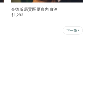
奎德斯 馬貢區 夏多內 白酒
$1,283
下一筆