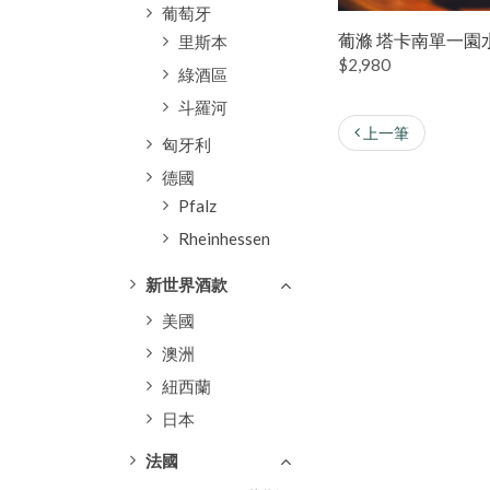
葡萄牙
葡滌 塔卡南單一園
里斯本
$2,980
綠酒區
斗羅河
上一筆
匈牙利
德國
Pfalz
Rheinhessen
新世界酒款
美國
澳洲
紐西蘭
日本
法國