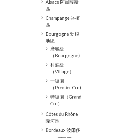
Alsace 阿爾薩斯
區
Champange 香檳
區
Bourgogne 勃根
地區
廣域級
（Bourgogne)
村莊級
（Village）
一級園
（Premier Cru)
特級園（Grand
Cru）
Côtes du Rhône
隆河區
Bordeaux 波爾多