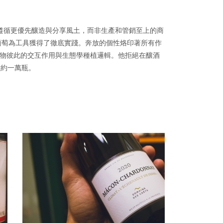
a 嘗試遵循更優先釀造與分享風土，而非生產和管銷至上的商
，以葡萄為工具獲得了徹底實踐。奔放的個性烙印著所有作
提及生物彼此的交互作用與生態學種植邏輯。他拒絕在釀酒
量約一萬瓶。