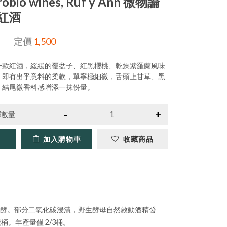
robio wines, Ruf y Ann 微物論
紅酒
定價
1,500
一款紅酒，緩緩的覆盆子、紅黑櫻桃、乾燥紫羅蘭風味
，即有出乎意料的柔軟，單寧極細微，舌頭上甘草、黑
，結尾微香料感增添一抹份量。
擇數量
加入購物車
收藏商品
精發酵。部分二氧化碳浸漬，野生酵母自然啟動酒精發
桶。年產量僅 2/3桶。