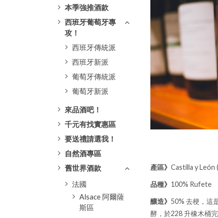
本季強推酒款
西班牙葡萄牙專
攻！
西班牙傳統派
西班牙新派
葡萄牙傳統派
葡萄牙新派
來品酒吧！
千元有找實惠區
要送禮請選我！
自然酒專區
產區
》
Castilla y Le
舊世界酒款
法國
品種
》
100% Rufete
Alsace 阿爾薩
釀造
》
50% 去梗，
斯區
酵，於228 升橡木桶