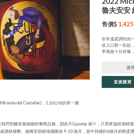
2022 Mic
魯夫安安 
售價$
1,425
非常溫柔調性的
從入口那一刻起
李風格十分舒服
選
直接購買
ón (Miranda del Castañar)，1.16公頃的單一園
這是我們所釀造最細緻的葡萄品種，因此不以pump 淋汁，只用來協助酒
完成酒精發酵。後轉至勃根地桶陳放 9-10 個月，當中持續約6個月的輕柔攪