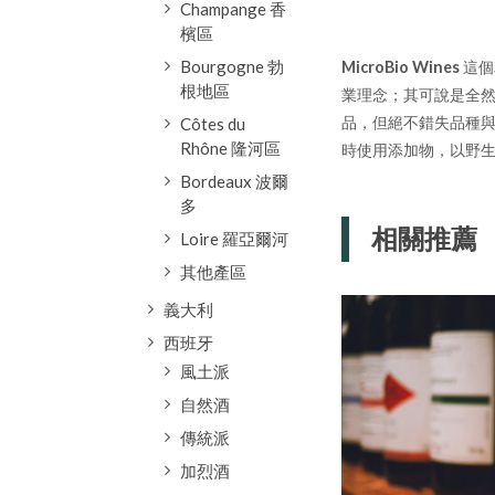
Champange 香
檳區
Bourgogne 勃
MicroBio Wines
這個
根地區
業理念；其可說是全然狂
品，但絕不錯失品種與土
Côtes du
Rhône 隆河區
時使用添加物，以野
Bordeaux 波爾
多
相關推薦
Loire 羅亞爾河
其他產區
義大利
西班牙
風土派
自然酒
傳統派
加烈酒