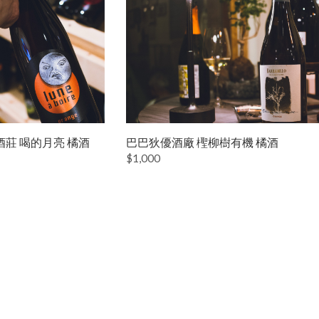
酒莊 喝的月亮 橘酒
巴巴狄優酒廠 檉柳樹有機 橘酒
$1,000