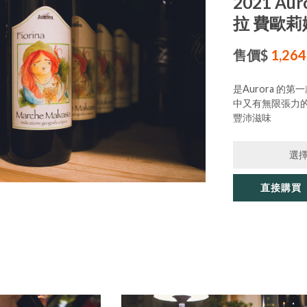
2021 Auro
拉 費歐莉
售價$
1,264
是Aurora 的
中又有無限張力
豐沛滋味
選
直接購買