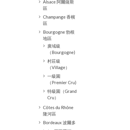
Alsace 阿爾薩斯
區
Champange 香檳
區
Bourgogne 勃根
地區
廣域級
（Bourgogne)
村莊級
（Village）
一級園
（Premier Cru)
特級園（Grand
Cru）
Côtes du Rhône
隆河區
Bordeaux 波爾多