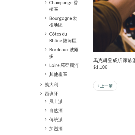
Champange 香
檳區
Bourgogne 勃
根地區
Côtes du
Rhône 隆河區
Bordeaux 波爾
多
馬克凱登威斯 家族
Loire 羅亞爾河
$1,188
其他產區
義大利
上一筆
西班牙
風土派
自然酒
傳統派
加烈酒