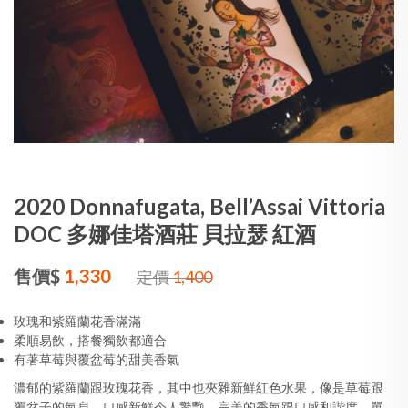
2020 Donnafugata, Bell’Assai Vittoria
DOC 多娜佳塔酒莊 貝拉瑟 紅酒
售價$
1,330
定價
1,400
玫瑰和紫羅蘭花香滿滿
柔順易飲，搭餐獨飲都適合
有著草莓與覆盆莓的甜美香氣
濃郁的紫羅蘭跟玫瑰花香，其中也夾雜新鮮紅色水果，像是草莓跟
覆盆子的氣息。口感新鮮令人驚艷，完美的香氣跟口感和諧度，單