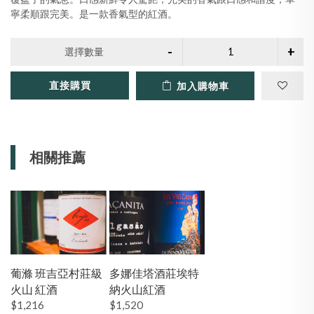
寧柔順跟完美。是一款香氣型的紅酒。
選擇數量
直接購買
加入購物車
相關推薦
葡滌 班吉亞村莊級
多娜佳塔酒莊埃特
火山 紅酒
納火山紅酒
$1,216
$1,520