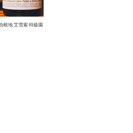
勃根地 艾雪索 特級園