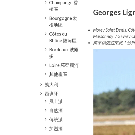
Champange 香
檳區
Georges Li
Bourgogne 勃
根地區
Morey Saint Denis, Côt
Côtes du
Marsannay / Gevrey C
Rhône 隆河區
萬事俱備迎東風！晉
Bordeaux 波爾
多
Loire 羅亞爾河
其他產區
義大利
西班牙
風土派
自然酒
傳統派
加烈酒