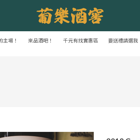
的主場！
來品酒吧！
千元有找實惠區
要送禮請選我