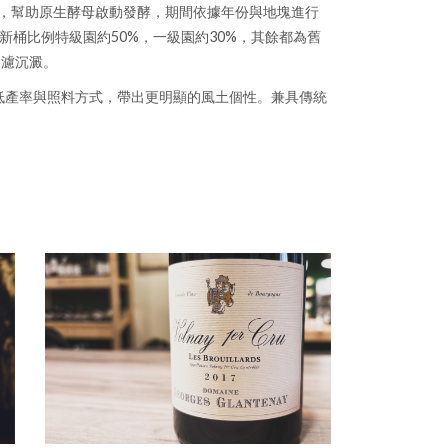
中，幫助原生酵母啟動發酵，期間依據年份與地塊進行
新桶比例特級園約50%，一級園約30%，其餘都為舊
過濾沉澱。
荖藤的低產率與照料方式，帶出更明顯的風土個性。兼具傳統