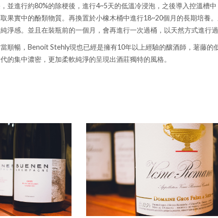
，並進行約80%的除梗後，進行4~5天的低溫冷浸泡，之後導入控溫槽
取果實中的酚類物質。再換置於小橡木桶中進行18~20個月的長期培養。
的純淨感。並且在裝瓶前的一個月，會再進行一次過桶，以天然方式進行
順暢，Benoit Stehly現也已經是擁有10年以上經驗的釀酒師，
世代的集中濃密，更加柔軟純淨的呈現出酒莊獨特的風格。