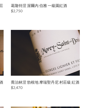
莊
葛隆特涅 渥爾內 伯雅 一級園紅酒
$2,750
酒
喬治林涅 勃根地 摩瑞聖丹尼 村莊級 紅酒
$2,470