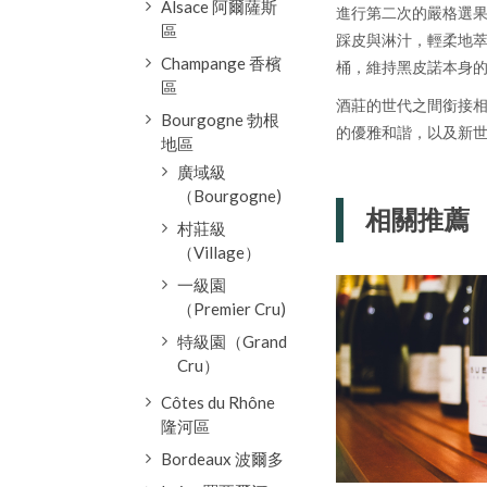
Alsace 阿爾薩斯
進行第二次的嚴格選果
區
踩皮與淋汁，輕柔地萃
Champange 香檳
桶，維持黑皮諾本身
區
酒莊的世代之間銜接相當
Bourgogne 勃根
的優雅和諧，以及新
地區
廣域級
（Bourgogne)
相關推薦
村莊級
（Village）
一級園
（Premier Cru)
特級園（Grand
Cru）
Côtes du Rhône
隆河區
Bordeaux 波爾多