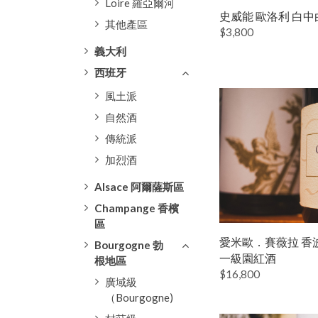
Loire 羅亞爾河
史威能 歐洛利 白中
其他產區
$3,800
義大利
西班牙
風土派
自然酒
傳統派
加烈酒
Alsace 阿爾薩斯區
Champange 香檳
區
愛米歐．賽薇拉 香
Bourgogne 勃
一級園紅酒
根地區
$16,800
廣域級
（Bourgogne)