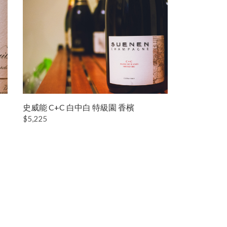
史威能 C+C 白中白 特級園 香檳
$5,225