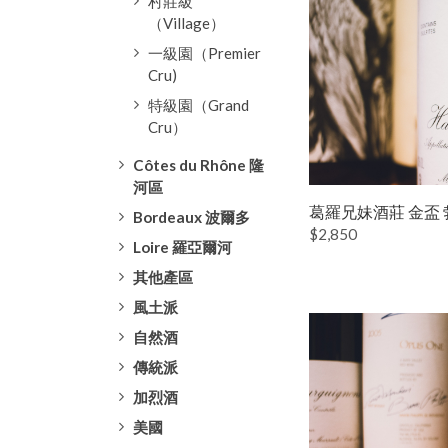
村莊級
（Village）
一級園（Premier
Cru)
特級園（Grand
Cru）
Côtes du Rhône 隆
河區
葛羅兄妹酒莊 金盃 
Bordeaux 波爾多
$2,850
Loire 羅亞爾河
其他產區
風土派
自然酒
傳統派
加烈酒
美國