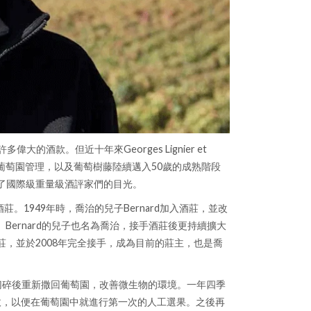
偉大的酒款。但近十年來Georges Lignier et
葡萄園管理，以及葡萄樹藤陸續邁入50歲的成熟階段
吸引了國際級重量級酒評家們的目光。
ier 酒莊。1949年時，喬治的兒子Bernard加入酒莊，並改
Bernard的兒子也名為喬治，接手酒莊後更持續擴大
入酒莊，並於2008年完全接手，成為目前的莊主，也是喬
樹枝切碎後重新撒回葡萄園，改善微生物的環境。一年四季
採收，以便在葡萄園中就進行第一次的人工選果。之後再