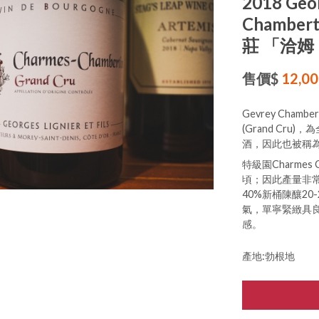
2018 Geor
Chamber
莊 「洽姆
售價$
12,0
Gevrey Ch
(Grand Cr
酒，因此也被稱
特級園Charmes 
頃；因此產量非
40%新桶陳釀2
氣，單寧緊緻具
感。
產地:勃根地