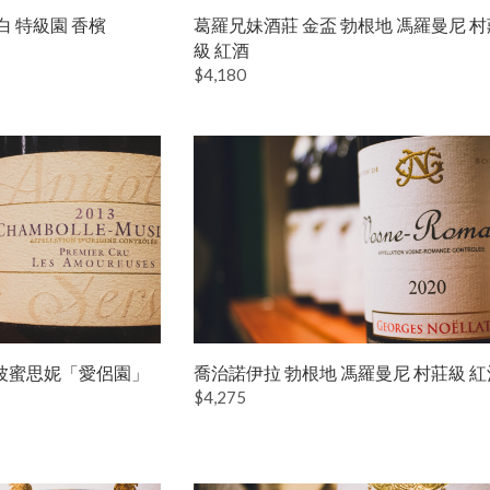
白 特級園 香檳
葛羅兄妹酒莊 金盃 勃根地 馮羅曼尼 村
級 紅酒
$4,180
波蜜思妮「愛侶園」
喬治諾伊拉 勃根地 馮羅曼尼 村莊級 紅
$4,275