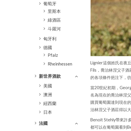
葡萄牙
里斯本
綠酒區
斗羅河
匈牙利
德國
Pfalz
Lignier這個姓氏在夜
Rheinhessen
Fils，喬治林涅父
新世界酒款
的各項條件挹注下，彷彿
美國
當20世紀初期，Georg
澳洲
名為現在的喬治林涅父
購買葡萄園達到現在的1
紐西蘭
治林涅父子酒莊得以
日本
Benoit Steh
法國
都可以在葡萄園看到B