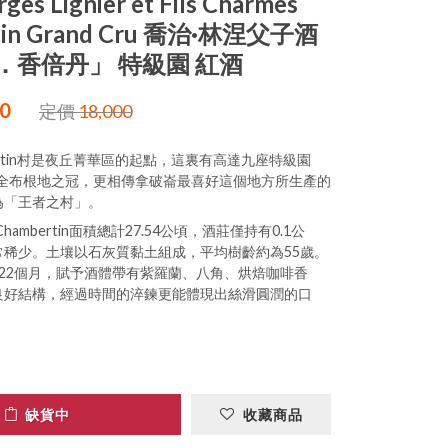
ges Lignier et Fils Charmes
tin Grand Cru 喬治·林涅父子酒
．香倍丹」 特級園 紅酒
00
定價
18,000
ambertin村是夜丘菁華區的起點，這裏有高達九座特級園
u)，為全布根地之冠，更相傳拿破崙最喜好這個地方所生產的
為「王者之村」。
Chambertin面積總計27.54公頃，酒莊僅持有0.1公
常稀少。土壤以石灰質黏土組成，平均樹齡約為55歲。
0-22個月，賦予酒體帶有紫羅蘭、八角、烘焙咖啡香
良好結構，經過時間的淬鍊更能體現出絲滑圓潤的口
缺貨中
收藏商品