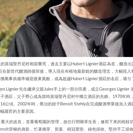
丘的莫瑞聖丹尼村相當響亮，過去主要以Hubert Lignier酒莊為首，釀造出許多
子酒莊在新世代釀酒師接班後，導入現在布根地最新銳的釀造理念，大幅投入
萬事俱備準備迎接東風般，成為超越Hubert Lignier酒莊的名莊，
es Lignier先生繼承父親Jules手上的一部分田產，成立Georges Lign
子酒莊，父子齊心成為當時莫瑞聖丹尼村中獨立酒莊的先鋒。1970年時， 
6公頃。2002年時，喬治的姪子Benoit Stehly在完成釀酒學業後加
大幅躍昇的主要原因。
ly帶來許多重大的改良，首重葡萄園的管理，放任行間雜草生長，修剪下來的
enoit穿梭的身影，忙著摘芽、剪葉、樹冠塑形、綠色採收。堅持手工