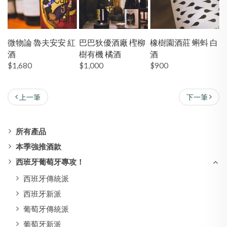
微物論 魯夫安安 紅
巴巴狄優酒廠 檉柳
橡樹園酒莊 蝌蚪 白
酒
樹有機 橘酒
酒
$1,680
$1,000
$900
上一筆
下一筆
所有產品
本季強推酒款
西班牙葡萄牙專攻！
西班牙傳統派
西班牙新派
葡萄牙傳統派
葡萄牙新派