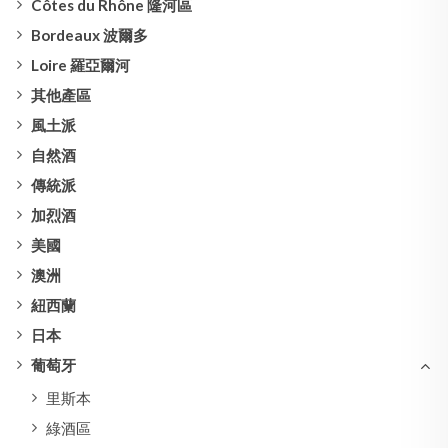
Côtes du Rhône 隆河區
Bordeaux 波爾多
Loire 羅亞爾河
其他產區
風土派
自然酒
傳統派
加烈酒
美國
澳洲
紐西蘭
日本
葡萄牙
里斯本
綠酒區