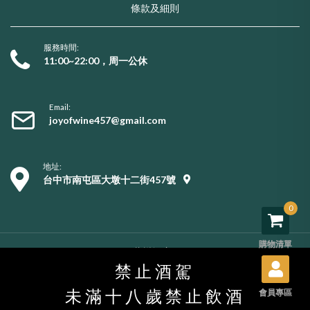
條款及細則
服務時間:
11:00~22:00，周一公休
Email:
joyofwine457@gmail.com
地址:
台中市南屯區大墩十二街457號
0
購物清單
Copyright © 2026 葡樂酒窖. All rights reserved.
購物須知
/
服務條款
/
隱私權政策
/
用戶資料刪除
禁止酒駕
未滿十八歲禁止飲酒
會員專區