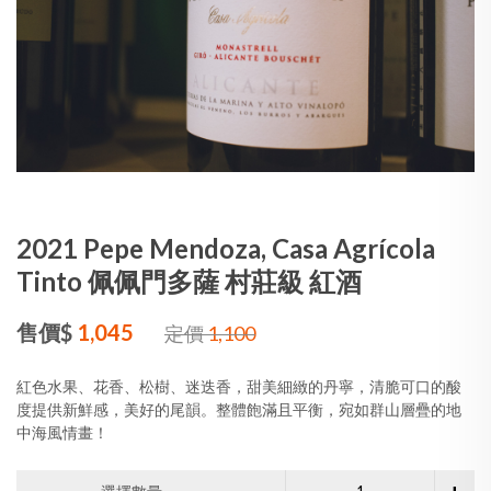
2021 Pepe Mendoza, Casa Agrícola
Tinto 佩佩門多薩 村莊級 紅酒
售價$
1,045
定價
1,100
紅色水果、花香、松樹、迷迭香，甜美細緻的丹寧，清脆可口的酸
度提供新鮮感，美好的尾韻。整體飽滿且平衡，宛如群山層疊的地
中海風情畫！