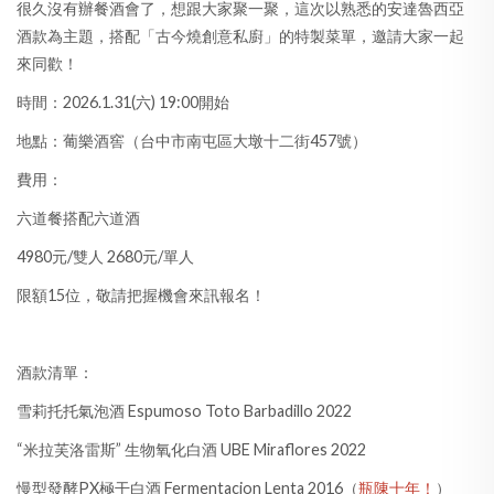
很久沒有辦餐酒會了，想跟大家聚一聚，這次以熟悉的安達魯西亞
酒款為主題，搭配「古今燒創意私廚」的特製菜單，邀請大家一起
來同歡！
時間：2026.1.31(六) 19:00開始
地點：葡樂酒窖（台中市南屯區大墩十二街457號）
費用：
六道餐搭配六道酒
4980元/雙人 2680元/單人
限額15位，敬請把握機會來訊報名！
酒款清單：
雪莉托托氣泡酒 Espumoso Toto Barbadillo 2022
“米拉芙洛雷斯” 生物氧化白酒 UBE Miraflores 2022
慢型發酵PX極干白酒 Fermentacion Lenta 2016（
瓶陳十年！
）