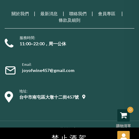
關於我們
|
最新消息
|
聯絡我們
|
會員專區
|
條款及細則
服務時間:
11:00~22:00，周一公休
Email:
joyofwine457@gmail.com
地址:
台中市南屯區大墩十二街457號
0
購物清單
Copyright © 2026 葡樂酒窖. All rights reserved.
購物須知
/
服務條款
/
隱私權政策
/
用戶資料刪除
禁止酒駕